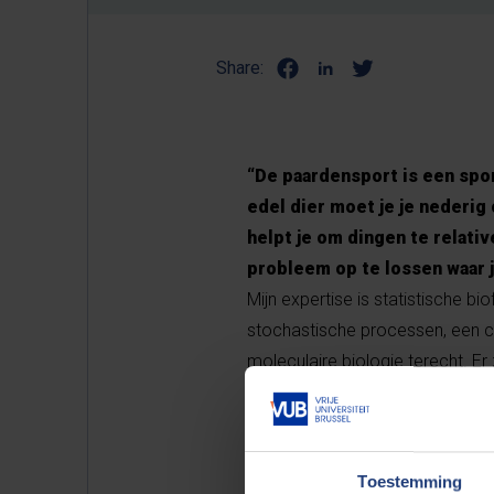
Share:
“De paardensport is een sport
edel dier moet je je nederig
helpt je om dingen te relati
probleem op te lossen waar j
Mijn expertise is statistische b
stochastische processen, een c
moleculaire biologie terecht. Er
statistische background je inb
van andere wetenschappers zoa
geproduceerd en statistiek word
Toestemming