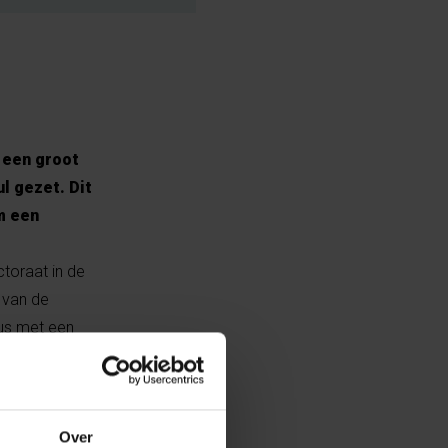
k een groot
l gezet. Dit
om een
ctoraat in de
 van de
cus met een
 soms ook vragen
ets
eed is.
Over