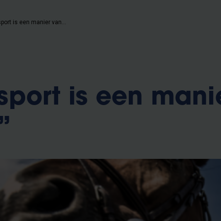
“Paardensport is een manier van leven”
port is een mani
”