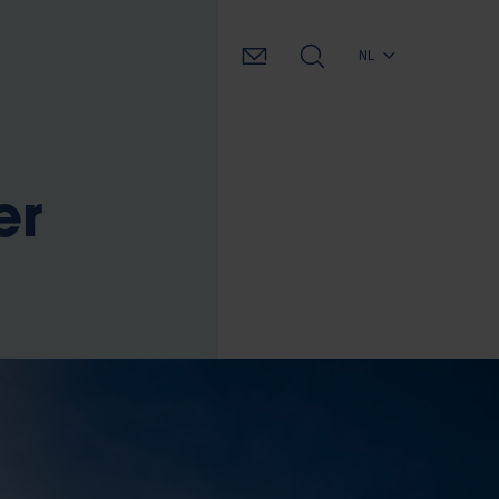
NL
er