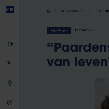
Overslaan
en
Kruimelpad
Nieuwsoverzicht
naar
de
inhoud
17 maart 2020
Reportages
gaan
Studeren
“Paardens
van leven
Ons onderzoek
Samen innoveren
Internationale relaties