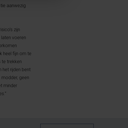
ctie aanwezig
sico’s zijn
e laten voeren
oorkomen
k heel fijn om te
 te trekken
 het rijden bent
d, modder, geen
et minder
es.”