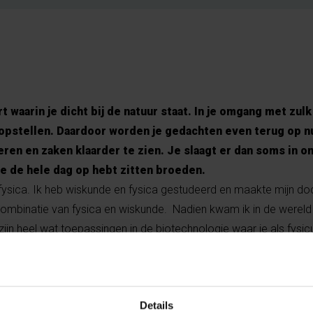
 waarin je dicht bij de natuur staat. In je omgang met zul
 opstellen. Daardoor worden je gedachten even terug op nu
veren en zaken klaarder te zien. Je slaagt er dan soms in 
e de hele dag op hebt zitten broeden.
iofysica. Ik heb wiskunde en fysica gestudeerd en maakte mijn do
ombinatie van fysica en wiskunde. Nadien kwam ik in de wereld
 zijn heel wat toepassingen in de biotechnologie waar je als fysi
reng kan hebben. Ik werk meestal met bio-ingenieurs maar krijg
ls geografen en biologen. Er worden tegenwoordig grote datas
t steeds belangrijker. Ik hou van dit onderzoek omdat het zo br
Details