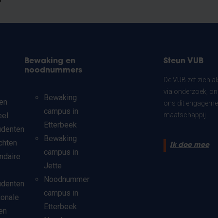
?
Bewaking en
Steun VUB
noodnummers
De VUB zet zich a
via onderzoek, on
Bewaking
en
ons dit engagemen
campus in
eel
maatschappij.
Etterbeek
udenten
Bewaking
chten
Ik doe mee
campus in
ndaire
Jette
Noodnummer
udenten
campus in
ionale
Etterbeek
en