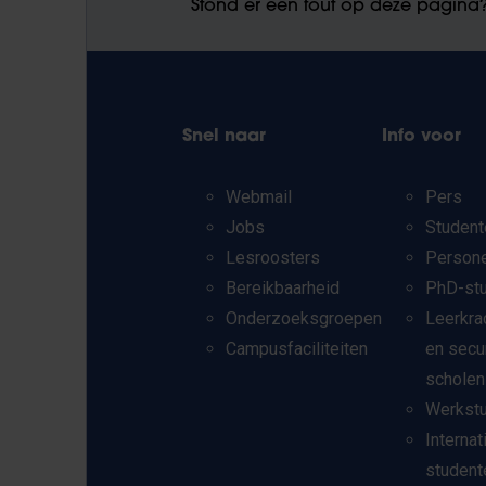
Stond er een fout op deze pagina
Snel naar
Info voor
Webmail
Pers
Jobs
Student
Lesroosters
Person
Bereikbaarheid
PhD-st
Onderzoeksgroepen
Leerkra
Campusfaciliteiten
en secu
scholen
Werkst
Internat
student