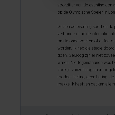
voorzitter van de eventing commi
op de Olympische Spelen in Lo
Gezien de eventing sport en de p
verbonden, had de internationale
om te onderzoeken of er factor
worden. Ik heb die studie doorge
doen. Gelukkig zijn er niet zov
waren. Niettegenstaande was het
zoek je vanzelf nog naar mogelij
modder, helling, geen helling. J
makkelijk heeft en dat kan alle