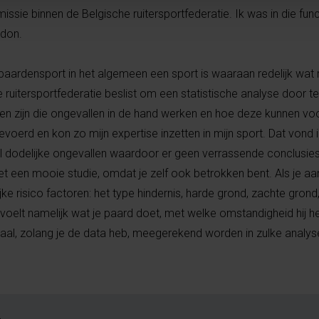
ssie binnen de Belgische ruitersportfederatie. Ik was in die fun
ndon.
aardensport in het algemeen een sport is waaraan redelijk wat ri
 ruitersportfederatie beslist om een statistische analyse door t
en zijn die ongevallen in de hand werken en hoe deze kunnen v
voerd en kon zo mijn expertise inzetten in mijn sport. Dat vond i
eel dodelijke ongevallen waardoor er geen verrassende conclusies
 een mooie studie, omdat je zelf ook betrokken bent. Als je aan
ke risico factoren: het type hindernis, harde grond, zachte gron
e voelt namelijk wat je paard doet, met welke omstandigheid hij h
maal, zolang je de data heb, meegerekend worden in zulke analys