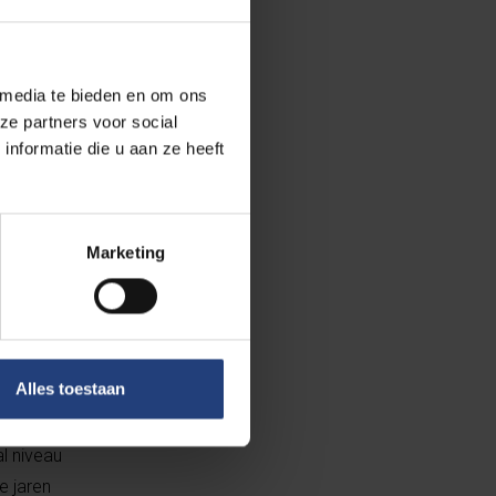
macromoleculen,
 faseovergangen,
paalde
 media te bieden en om ons
langrijk voor
ze partners voor social
s uit kristallen,
nformatie die u aan ze heeft
k met stroming
tie te
 foto]
Marketing
 paard.
en andere
gedaan. Dat is de
Alles toestaan
e je een cross
loppeert, en de
al niveau
e jaren