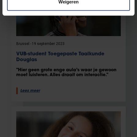
Weigeren
Brussel
19 september 2023
VUB-student Toegepaste Taalkunde
Douglas
"Hier geen grote enge aula’s waar je gewoon
moet luisteren. Alles draait om interactie."
Lees meer