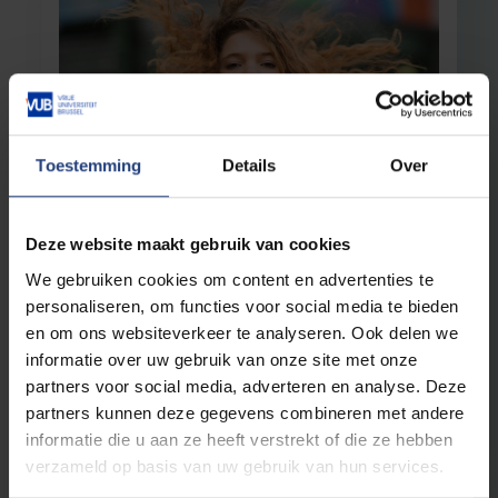
Toestemming
Details
Over
Brussel
19 september 2023
Deze website maakt gebruik van cookies
VUB-student Wijsbegeerte en
Moraalwetenschappen Lula
We gebruiken cookies om content en advertenties te
personaliseren, om functies voor social media te bieden
"Ik kon niet kiezen tussen Wijsbegeerte &
Moraalwetenschappen. Hier krijg je ze gewoon
en om ons websiteverkeer te analyseren. Ook delen we
allebei."
informatie over uw gebruik van onze site met onze
partners voor social media, adverteren en analyse. Deze
Lees meer
partners kunnen deze gegevens combineren met andere
informatie die u aan ze heeft verstrekt of die ze hebben
verzameld op basis van uw gebruik van hun services.