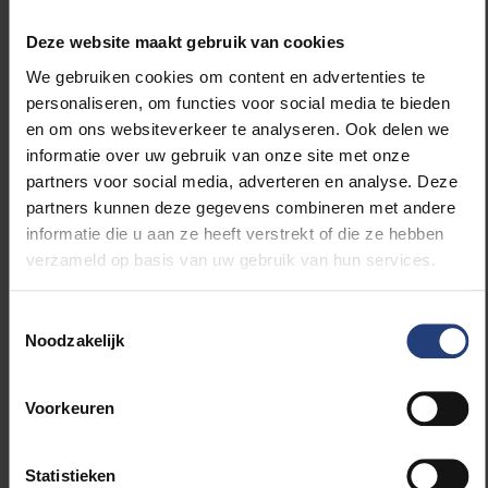
"Aprovechamos la particularidad propia a Bruselas
en tanto que ciudad cosmopolita, con una
Deze website maakt gebruik van cookies
considerable presencia de escuelas internacionales
We gebruiken cookies om content en advertenties te
y europeas. Otro aspecto clave lo constituye el
personaliseren, om functies voor social media te bieden
hecho de que en Bruselas hay una gran cantidad de
en om ons websiteverkeer te analyseren. Ook delen we
familias multilingües y multiculturales,
informatie over uw gebruik van onze site met onze
particularidades que también sus hijos desean
partners voor social media, adverteren en analyse. Deze
encontrar en el ámbito universitario. Sin duda alguna,
partners kunnen deze gegevens combineren met andere
nuestro programa multilingüe hará que la mayoría de
informatie die u aan ze heeft verstrekt of die ze hebben
ellos se sienta como en casa.
verzameld op basis van uw gebruik van hun services.
También damos mucha importancia a la diversidad,
Toestemmingsselectie
a través de una enseñanza que combina distintas
Noodzakelijk
actividades locales, regionales e internacionales a fin
de fomentar las interrelaciones entre los estudiantes
locales y los estudiantes internacionales de la VUB
Voorkeuren
que queremos ver en nuestros programas
multilingües de grado (BA) y máster (MA). Además,
Statistieken
esto también será un gran valor añadido para los