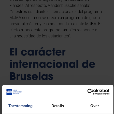
Flandes. Al respecto, Vandenbussche señala:
"Nuestros estudiantes internacionales del programa
MUMA solicitaron se creara un programa de grado
previo al máster y ello nos condujo a este MUBA. En
cierto modo, este programa también responde a
una necesidad de los estudiantes".
El carácter
internacional de
Bruselas
El programa se construyó pensando en los
estudiantes internacionales, como Vandenbussche
indica:
Toestemming
Details
Over