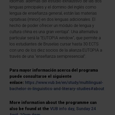
idiomas: además del estudio exhaustivo de las dos
lenguas principales y el dominio del inglés como
lengua de enseñanza general, están las materias
optativas (minor) en dos lenguas adicionales. El
hecho de poder ofrecer un módulo de lengua y
cultura china es una gran ventaja". Una alternativa
particular será la "EUTOPIA window", que permite a
los estudiantes de Bruselas cursar hasta 30 ECTS
con uno de los diez socios de la alianza EUTOPIA a
través de una "enseñanza semipresencial".
Para mayor información acerca del programa
puede consultarse el siguiente
enlace:
https://www.vub.be/en/study/multilingual-
bachelor-in-linguistics-and-literary-studies#about
More information about the programme can
also be found at the
VUB info day, Sunday 24
April, 10am-6pm
.