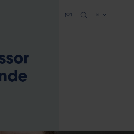
NL
ssor
unde