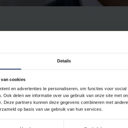
Details
gin deze maand aangesteld als gastprofessor aan de Facul
 van cookies
n de VUB en vervoegt zich bij het wetenschappelijk ond
ent en advertenties te personaliseren, om functies voor social
heelkunde bij het UZ Brussel.
. Ook delen we informatie over uw gebruik van onze site met on
e. Deze partners kunnen deze gegevens combineren met andere i
erzameld op basis van uw gebruik van hun services.
mc in Nijmegen. Hij specialiseerde zich in erfelijke vormen van 
 en in farmacologische behandelingen van binnenooraandoenin
nderzoekslijn van het team KNO onder leiding van prof. dr. Topsa