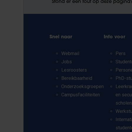
Stond er een fout op deze pagina
Snel naar
Info voor
Webmail
Pers
Jobs
Student
Lesroosters
Person
Bereikbaarheid
PhD-st
Onderzoeksgroepen
Leerkra
Campusfaciliteiten
en secu
scholen
Werkst
Internat
student