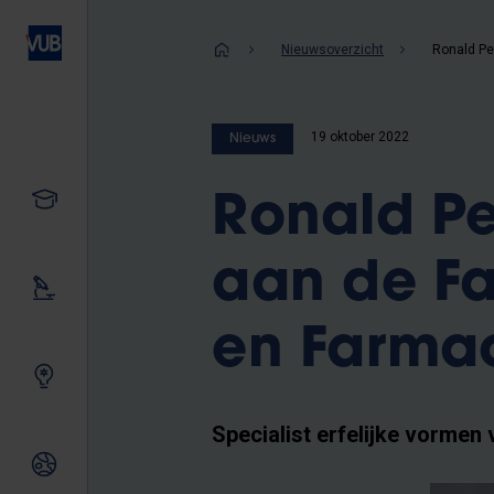
Overslaan
en
Kruimelpad
Nieuwsoverzicht
naar
de
inhoud
19 oktober 2022
Nieuws
gaan
Studeren
Ronald Pe
aan de F
Ons onderzoek
en Farma
Samen innoveren
Specialist erfelijke vormen
Internationale relaties