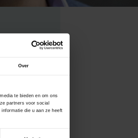
Over
teit
erzoeksteam
 media te bieden en om ons
ze partners voor social
nformatie die u aan ze heeft
doofheid, zoals
gen. Deze
kal, dat sterk