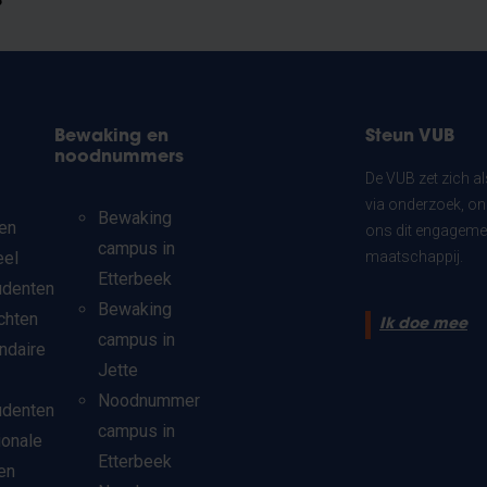
?
Bewaking en
Steun VUB
noodnummers
De VUB zet zich a
via onderzoek, on
Bewaking
en
ons dit engagemen
campus in
eel
maatschappij.
Etterbeek
udenten
Bewaking
chten
Ik doe mee
campus in
ndaire
Jette
Noodnummer
udenten
campus in
ionale
Etterbeek
en