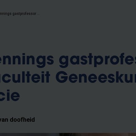
Ronald Pennings gastprofessor aan de Faculteit Geneeskunde en Farmacie
nnings gastprofe
aculteit Geneesk
cie
 van doofheid