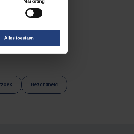
Marketing
ijze van
ng van
Alles toestaan
rzoek
Gezondheid