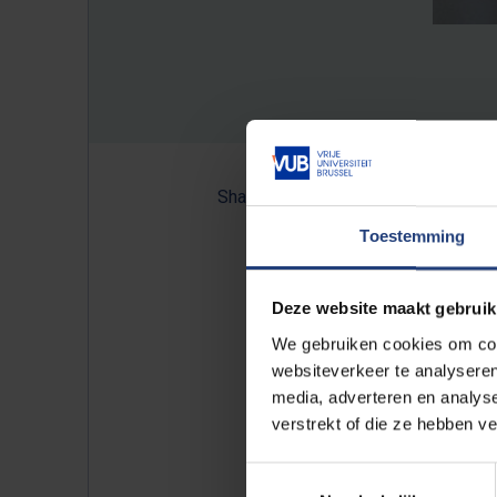
Share:
Toestemming
Dr. Ronald Pennings werd be
Deze website maakt gebruik
Geneeskunde en Farmacie va
We gebruiken cookies om cont
van de dienst Keel-Neus-Oor
websiteverkeer te analyseren
media, adverteren en analys
verstrekt of die ze hebben v
Hij is KNO-arts aan het Radboudu
onder meer het Usher syndroom
Toestemmingsselectie
expertise sluit nauw aan op de o