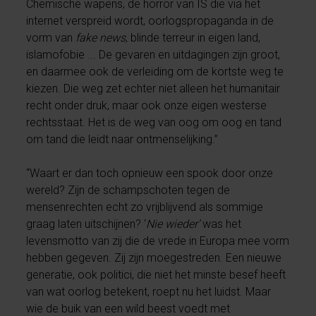
Chemische wapens, de horror van IS die via het
internet verspreid wordt, oorlogspropaganda in de
vorm van
fake news
, blinde terreur in eigen land,
islamofobie ... De gevaren en uitdagingen zijn groot,
en daarmee ook de verleiding om de kortste weg te
kiezen. Die weg zet echter niet alleen het humanitair
recht onder druk, maar ook onze eigen westerse
rechtsstaat. Het is de weg van oog om oog en tand
om tand die leidt naar ontmenselijking.”
“Waart er dan toch opnieuw een spook door onze
wereld? Zijn de schampschoten tegen de
mensenrechten echt zo vrijblijvend als sommige
graag laten uitschijnen? ‘
Nie wieder’
was het
levensmotto van zij die de vrede in Europa mee vorm
hebben gegeven. Zij zijn moegestreden. Een nieuwe
generatie, ook politici, die niet het minste besef heeft
van wat oorlog betekent, roept nu het luidst. Maar
wie de buik van een wild beest voedt met