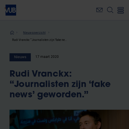
Overslaan
en
naar
de
inhoud
Kruimelpad
Nieuwsoverzicht
gaan
Rudi Vranckx: “Journalisten zijn ‘fake news’ geworden.”
17 maart 2020
Nieuws
Rudi Vranckx:
“Journalisten zijn ‘fake
news’ geworden.”