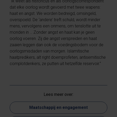
“Ik weet als historicus en als oorlogscorrespondent
dat elke oorlog wordt gevoerd met twee wapens:
haat en angst. We worden bedreigd, omsingeld,
overspoeld. De ‘andere’ treft schuld, wordt minder
mens, vervolgens een onmens, om tenslotte uit te
monden in … Zonder angst en haat kan je geen
oorlog voeren. Zij die angst verspreiden en haat
zaaien leggen dan ook de voedingsbodem voor de
oorlogsmisdaden van morgen. Islamitische
haatpredikers, alt right doemprofeten, antisemitische
complotdenkers, ze putten uit hetzelfde reservoir.”
Lees meer over:
Maatschappij en engagement