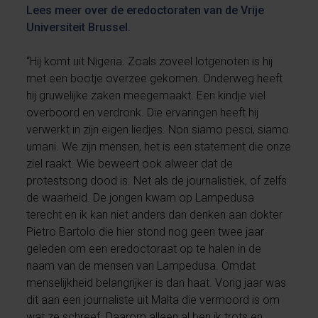
Lees meer over de eredoctoraten van de Vrije
Universiteit Brussel.
“Hij komt uit Nigeria. Zoals zoveel lotgenoten is hij
met een bootje overzee gekomen. Onderweg heeft
hij gruwelijke zaken meegemaakt. Een kindje viel
overboord en verdronk. Die ervaringen heeft hij
verwerkt in zijn eigen liedjes. Non siamo pesci, siamo
umani. We zijn mensen, het is een statement die onze
ziel raakt. Wie beweert ook alweer dat de
protestsong dood is. Net als de journalistiek, of zelfs
de waarheid. De jongen kwam op Lampedusa
terecht en ik kan niet anders dan denken aan dokter
Pietro Bartolo die hier stond nog geen twee jaar
geleden om een eredoctoraat op te halen in de
naam van de mensen van Lampedusa. Omdat
menselijkheid belangrijker is dan haat. Vorig jaar was
dit aan een journaliste uit Malta die vermoord is om
wat ze schreef. Daarom alleen al ben ik trots en