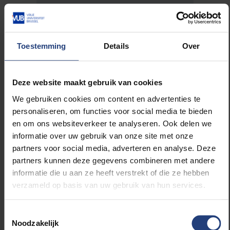
Toestemming
Details
Over
Deze website maakt gebruik van cookies
We gebruiken cookies om content en advertenties te
In de huidige tijd zou
personaliseren, om functies voor social media te bieden
Galileo verketterd
en om ons websiteverkeer te analyseren. Ook delen we
worden door een
informatie over uw gebruik van onze site met onze
trollenleger met de hulp
partners voor social media, adverteren en analyse. Deze
van het algoritme van de
partners kunnen deze gegevens combineren met andere
sociale media.
informatie die u aan ze heeft verstrekt of die ze hebben
verzameld op basis van uw gebruik van hun services.
Toestemmingsselectie
Noodzakelijk
“Wat is de rol van de politiek hierin? Het systematisch