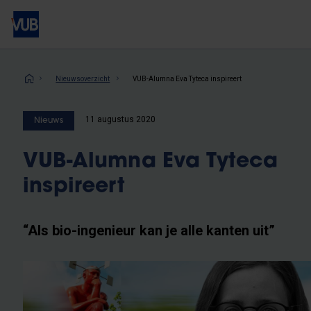
Overslaan
en
naar
de
inhoud
Kruimelpad
Nieuwsoverzicht
VUB-Alumna Eva Tyteca inspireert
gaan
11 augustus 2020
Nieuws
VUB-Alumna Eva Tyteca
inspireert
“Als bio-ingenieur kan je alle kanten uit”