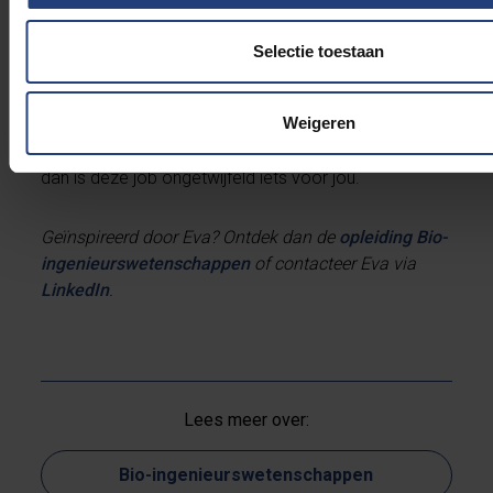
binnenkrijgen.
Selectie toestaan
Mijn job omvat dus bijzonder veel aspecten en dat
maakt hem zo leuk. Elke dag is anders en verloopt
Weigeren
bijna nooit zoals je hem voorspeld had. Als je de
opleiding Bio-ingenieurswetenschappen leuk vond,
dan is deze job ongetwijfeld iets voor jou.
Geïnspireerd door Eva? Ontdek dan de
opleiding Bio-
ingenieurswetenschappen
of contacteer Eva via
LinkedIn
.
Lees meer over:
Bio-ingenieurswetenschappen