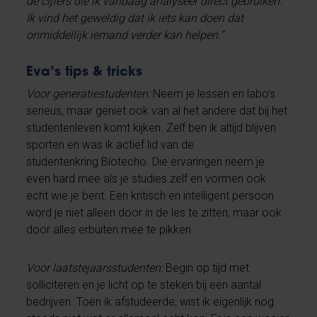
de cijfers die ik vandaag analyseer direct gebruiken.
Ik vind het geweldig dat ik iets kan doen dat
onmiddellijk iemand verder kan helpen.”
Eva’s tips & tricks
Voor generatiestudenten:
Neem je lessen en labo’s
serieus, maar geniet ook van al het andere dat bij het
studentenleven komt kijken. Zelf ben ik altijd blijven
sporten en was ik actief lid van de
studentenkring Biotecho. Die ervaringen neem je
even hard mee als je studies zelf en vormen ook
echt wie je bent. Een kritisch en intelligent persoon
word je niet alleen door in de les te zitten, maar ook
door alles erbuiten mee te pikken.
Voor laatstejaarsstudenten:
Begin op tijd met
solliciteren en je licht op te steken bij een aantal
bedrijven. Toen ik afstudeerde, wist ik eigenlijk nog