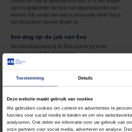
steeds niet wat er allemaal echt kon. Er is een waaier
aan mogelijkheden die heel wat afgestudeerden niet
kennen. Kijk verder dan wat je persoonlijk denkt dat je
kan en probeer nieuwe dingen uit.
Een dag op de job van Eva
Als beleidsadviseur bij de BFA houd ik mij in het
algemeen met drie grote luiken
bezig: economische cijfers, voedselveiligheid en
duurzaamheid. Samen met alle schakels in de
vleesproductieketen willen we ervoor zorgen
Toestemming
Details
dat de consumenten gezond, eerlijk en betaalbaar
voedsel op hun bord krijgen, maar ook dat de
mensen die dat voedsel maken eerlijk betaald
Deze website maakt gebruik van cookies
worden. Ik ben dan ook heel vaak bezig
We gebruiken cookies om content en advertenties te persona
met cijfers analyseren en rapporten schrijven. Ik zit
functies voor social media te bieden en om ons websiteverke
ook regelmatig met de overheid en andere
analyseren. Ook delen we informatie over uw gebruik van on
stakeholders samen om te overleggen over die
onze partners voor social media, adverteren en analyse. De
cijfers en gepaste acties te definiëren.