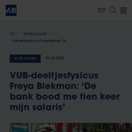
Overslaan
en
naar
de
inhoud
Kruimelpad
Nieuwsoverzicht
gaan
VUB-deeltjesfysicus Freya Blekman: ‘De bank bood me tien keer mijn salaris’
06 juli 2020
In de media
VUB-deeltjesfysicus
Freya Blekman: ‘De
bank bood me tien keer
mijn salaris’