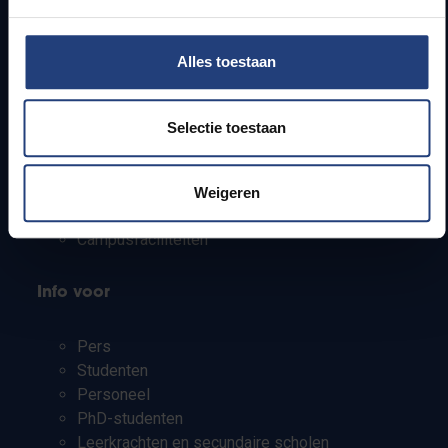
Alles toestaan
Snel naar
Webmail
Selectie toestaan
Jobs
Lesroosters
Bereikbaarheid
Weigeren
Onderzoeksgroepen
Campusfaciliteiten
Info voor
Pers
Studenten
Personeel
PhD-studenten
Leerkrachten en secundaire scholen