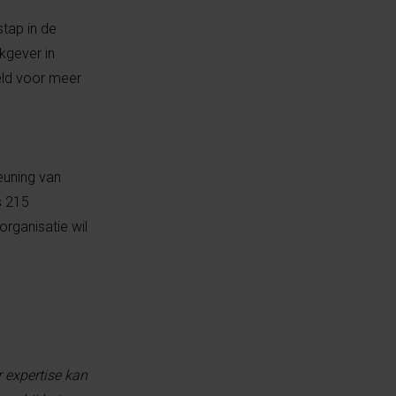
stap in de
kgever in
eeld voor meer
teuning van
s 215
rganisatie wil
ar expertise kan