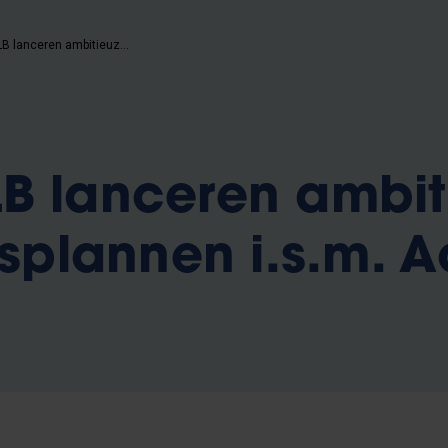
VUB en ULB lanceren ambitieuze diversiteitsplannen i.s.m. Actiris
B lanceren ambit
tsplannen i.s.m. Ac