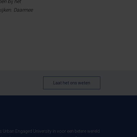
en bij het
 kijken. Daarmee
Laat het ons weten
ls Urban Engaged University in voor een betere wereld