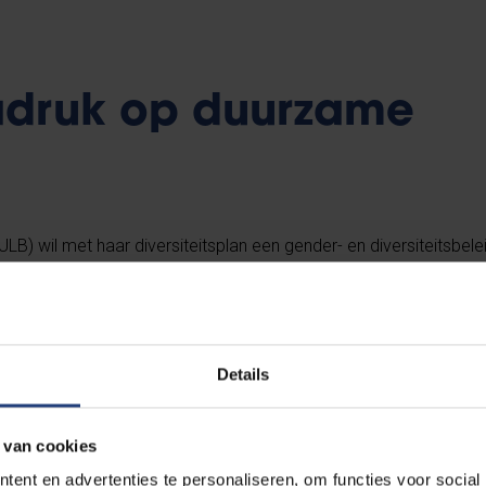
nadruk op duurzame
(ULB) wil met haar diversiteitsplan een gender- en diversiteitsbel
denten van de ULB. Ze wil lacunes opsporen, nieuwe projecten in
maar ook het wettelijk kader naleven en overtreffen.
Details
siteitsplan werd er gewerkt in 5 groepen of thema’s: mensen met
iteit; leeftijd; oorsprong en culturele diversiteit. Binnen elke gr
 van cookies
s bestaande beleidslijnen en maatregelen en werden er acties v
ent en advertenties te personaliseren, om functies voor social