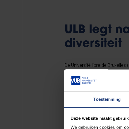
ULB legt 
diversiteit
De Université libre de Bruxelles 
voor alle medewerkers en jobstu
bestaande acties consolideren, 
Toestemming
Ter voorbereiding van het diver
geslacht, seksuele en genderident
Deze website maakt gebruik
inventarisatie gemaakt van reed
We gebruiken cookies om cont