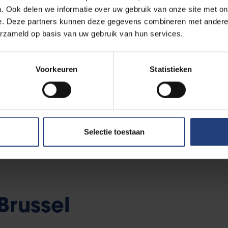
ealiseerd.
. Ook delen we informatie over uw gebruik van onze site met on
e. Deze partners kunnen deze gegevens combineren met andere i
erzameld op basis van uw gebruik van hun services.
t 25 punten telt. Met de financiële steun van Actiris zal de ULB n
iversiteitsplan zal implementeren en werk zal maken van de 25
Voorkeuren
Statistieken
orteren.
eit binnen een organisatie vraagt om een permanente inspanning
r te zorgen dat de vooruitgang die geboekt wordt, duurzaam is en 
Selectie toestaan
Brussel