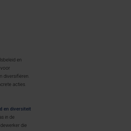
lsbeleid en
 voor
 diversifiëren.
ncrete acties.
d en diversiteit
as in de
edewerker die