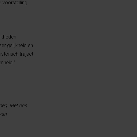
e voorstelling
ijkheden
er gelijkheid en
istorisch traject
nheid."
noeg. Met ons
 van