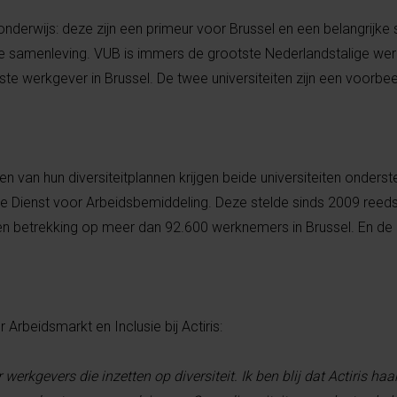
onderwijs: deze zijn een primeur voor Brussel en een ​​belangrijke 
ve samenleving. VUB is immers de grootste Nederlandstalige wer
ste werkgever in Brussel. De twee universiteiten zijn een voorb
en van hun diversiteitplannen krijgen beide universiteiten onders
jke Dienst voor Arbeidsbemiddeling. Deze stelde sinds 2009 reed
en betrekking op meer dan 92.600 werknemers in Brussel. En de o
Arbeidsmarkt en Inclusie bij Actiris:
or werkgevers die inzetten op diversiteit. Ik ben blij dat Actiris ha