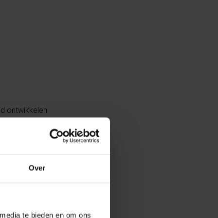
eid ontwikkelen
itiëren,
Over
 een handicap;
oep werd er een
oorgesteld die
 media te bieden en om ons