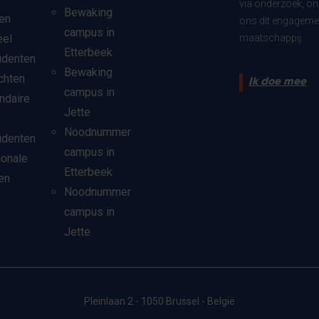
via onderzoek, on
Bewaking
en
ons dit engagemen
campus in
eel
maatschappij.
Etterbeek
udenten
Bewaking
chten
Ik doe mee
campus in
ndaire
Jette
Noodnummer
udenten
campus in
ionale
Etterbeek
en
Noodnummer
campus in
Jette
Pleinlaan 2 - 1050 Brussel - België