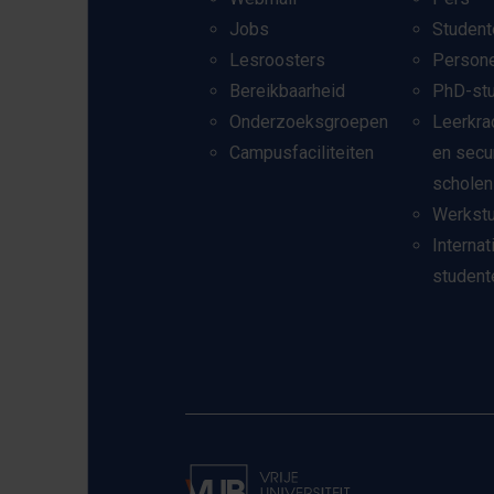
Jobs
Student
Lesroosters
Person
Bereikbaarheid
PhD-st
Onderzoeksgroepen
Leerkra
Campusfaciliteiten
en secu
scholen
Werkst
Internat
student