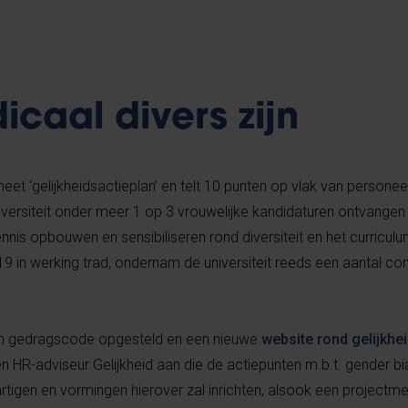
icaal divers zijn
heet ‘gelijkheidsactieplan’ en telt 10 punten op vlak van personee
iversiteit onder meer 1 op 3 vrouwelijke kandidaturen ontvangen
is opbouwen en sensibiliseren rond diversiteit en het curriculum
2019 in werking trad, ondernam de universiteit reeds een aantal co
 en gedragscode opgesteld en een nieuwe
website rond gelijkhei
 HR-adviseur Gelijkheid aan die de actiepunten m.b.t. gender bi
tigen en vormingen hierover zal inrichten, alsook een projectm