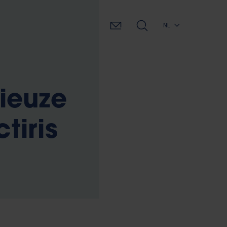
NL
ieuze
tiris