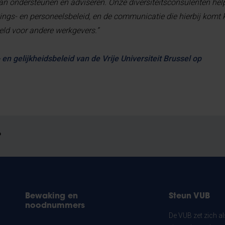
n ondersteunen en adviseren. Onze diversiteitsconsulenten help
vings- en personeelsbeleid, en de communicatie die hierbij komt
ld voor andere werkgevers.”
- en gelijkheidsbeleid van de Vrije Universiteit Brussel op
?
Bewaking en
Steun VUB
noodnummers
De VUB zet zich a