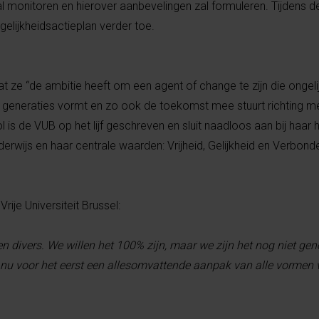
 zal monitoren en hierover aanbevelingen zal formuleren. Tijdens d
elijkheidsactieplan verder toe.
dat ze “de ambitie heeft om een agent of change te zijn die ongel
e generaties vormt en zo ook de toekomst mee stuurt richting me
ol is de VUB op het lijf geschreven en sluit naadloos aan bij haar h
erwijs en haar centrale waarden: Vrijheid, Gelijkheid en Verbonde
rije Universiteit Brussel:
 en divers. We willen het 100% zijn, maar we zijn het nog niet ge
 nu voor het eerst een allesomvattende aanpak van alle vormen