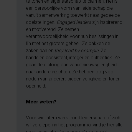
te tonen en eigenaarschap te claimen. Het is
een persoonlijke vorm van leiderschap die
vanuit samenwerking toewerkt naar gedeelde
doelstellingen.
Engaged leaders
zijn inspirerend
en motiverend. Ze nemen
verantwoordelijkheid voor hun beslissingen in
lijn met het grotere geheel. Ze pakken de
zaken aan en
they lead by example
. Ze
handelen consistent, integer en authentiek. Ze
gaan de dialoog aan vanuit nieuwsgierigheid
naar andere inzichten. Ze hebben oog voor
noden van anderen, bieden veiligheid en tonen
openheid.
Meer weten?
Voor wie intern werkt rond leiderschap of zich
wil verdiepen in het programma, vind je hier alle
praktische info. Deze pagina’s zijn enkel