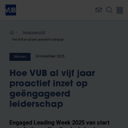
Overslaan
en
naar
de
inhoud
Kruimelpad
Nieuwsoverzicht
gaan
Hoe VUB al vijf jaar proactief inzet op geëngageerd leiderschap
24 november 2025
Nieuws
Hoe VUB al vijf jaar
proactief inzet op
geëngageerd
leiderschap
Engaged Leading Week 2025 van start