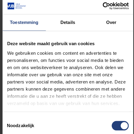
“Laten we samen bouwen
aan een cultuur waarin
Toestemming
Details
Over
mensgericht leidinggeven en
welzijn vanzelfsprekend zijn”
Deze website maakt gebruik van cookies
We gebruiken cookies om content en advertenties te
personaliseren, om functies voor social media te bieden
Onze grootste kansen om verandering te realiseren
en om ons websiteverkeer te analyseren. Ook delen we
liggen in het preventieve, het proactieve appél op het
informatie over uw gebruik van onze site met onze
individuele verantwoordelijkheidsgevoel. Door
partners voor social media, adverteren en analyse. Deze
duidelijke verwachtingen te communiceren en onze
partners kunnen deze gegevens combineren met andere
leiders te versterken, kunnen we vanuit het individuele
informatie die u aan ze heeft verstrekt of die ze hebben
domein collectieve verandering mogelijk maken. Via
verzameld op basis van uw gebruik van hun services.
trainingen en campagnes gericht op persoonlijke
groei kan elke medewerker stap voor stap bijdragen
Toestemmingsselectie
aan een vernieuwde organisatiecultuur. En daarin ligt
Noodzakelijk
de kern van
Engaged Leading
, hoe iedere VUB’er kan