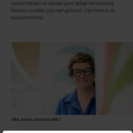
verwachtingen en bieden geen tijdige remediëring.
Mensen voelden zich niet gehoord. Dat moet in de
toekomst beter.
Elke Jorens, directeur M&O