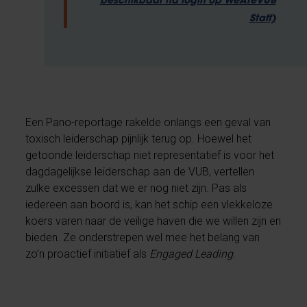
beschikbaar na login op WeAreVUB
Staff)
Een Pano-reportage rakelde onlangs een geval van
toxisch leiderschap pijnlijk terug op. Hoewel het
getoonde leiderschap niet representatief is voor het
dagdagelijkse leiderschap aan de VUB, vertellen
zulke excessen dat we er nog niet zijn. Pas als
iedereen aan boord is, kan het schip een vlekkeloze
koers varen naar de veilige haven die we willen zijn en
bieden. Ze onderstrepen wel mee het belang van
zo’n proactief initiatief als
Engaged Leading
.