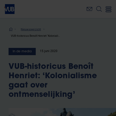
Overslaan
en
naar
de
inhoud
Kruimelpad
Nieuwsoverzicht
gaan
VUB-historicus Benoît Henriet: ‘Kolonialisme gaat over ontmenselijking’
15 juni 2020
In de media
VUB-historicus Benoît
Henriet: ‘Kolonialisme
gaat over
ontmenselijking’