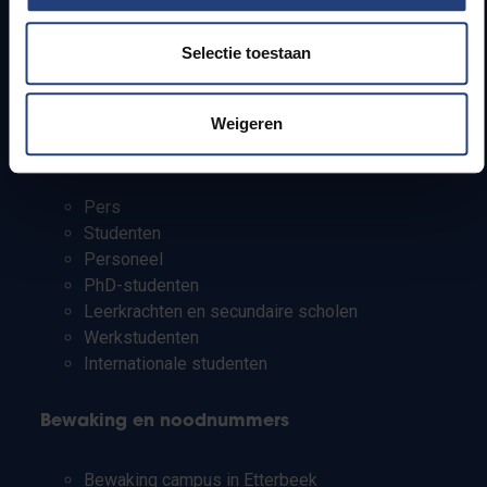
Lesroosters
Bereikbaarheid
Selectie toestaan
Onderzoeksgroepen
Campusfaciliteiten
Weigeren
Info voor
Pers
Studenten
Personeel
PhD-studenten
Leerkrachten en secundaire scholen
Werkstudenten
Internationale studenten
Bewaking en noodnummers
Bewaking campus in Etterbeek