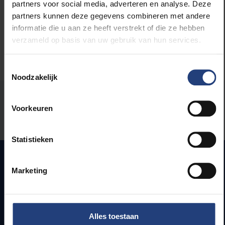
Maatschappij en engagement
partners voor social media, adverteren en analyse. Deze
partners kunnen deze gegevens combineren met andere
informatie die u aan ze heeft verstrekt of die ze hebben
verzameld op basis van uw gebruik van hun services.
Toestemmingsselectie
Noodzakelijk
Stond er een fout op deze pagina?
Voorkeuren
Laat het ons weten
Statistieken
Marketing
Snel naar
Webmail
Alles toestaan
Jobs