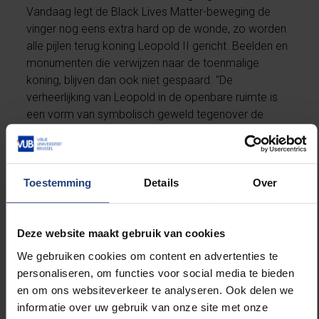
Vandaag legt de Black Lives Matter-beweging de
vinger nog eens extra hard op de wonde, zo worden
alle pijlen terug koning Leopold II gericht. Beelden en
monumenten die verwijzen naar de toenmalige
koning, blijven dan ook niet gespaard. "De
verheerlijking van Leopold in de openbare ruimte is
een vorm van symbolisch geweld tegenover de
slachtoffers", meent de VUB-
historicus
Benoît
Henriet
. Daarnaast merkt Henriet ook op dat het
secundair onderwijs soms een bocht maakt rond het
Belgisch koloniaal verleden. "Met alle gevolgen
Toestemming
Details
Over
vandien." Lees meer op
eoswetenschap.eu
.
Deze website maakt gebruik van cookies
We gebruiken cookies om content en advertenties te
personaliseren, om functies voor social media te bieden
Lees meer over:
en om ons websiteverkeer te analyseren. Ook delen we
informatie over uw gebruik van onze site met onze