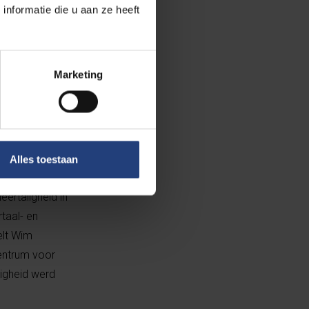
n cultuur op
nformatie die u aan ze heeft
inschalige en
rm.
Marketing
ankzij het
ssel. Maar ook
eit Letteren en
Alles toestaan
e doctoraten
ertaligheid in
taal- en
elt Wim
entrum voor
ligheid werd