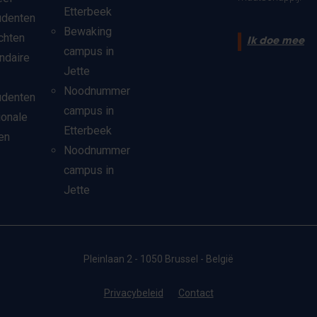
Etterbeek
udenten
Bewaking
chten
Ik doe mee
campus in
ndaire
Jette
Noodnummer
udenten
campus in
ionale
Etterbeek
en
Noodnummer
campus in
Jette
Pleinlaan 2 - 1050 Brussel - België
Privacybeleid
Contact