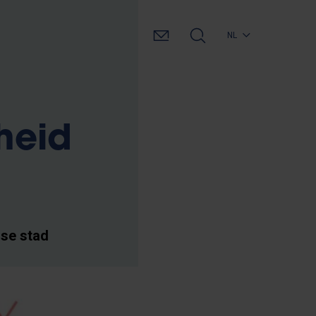
NL
heid
rse stad