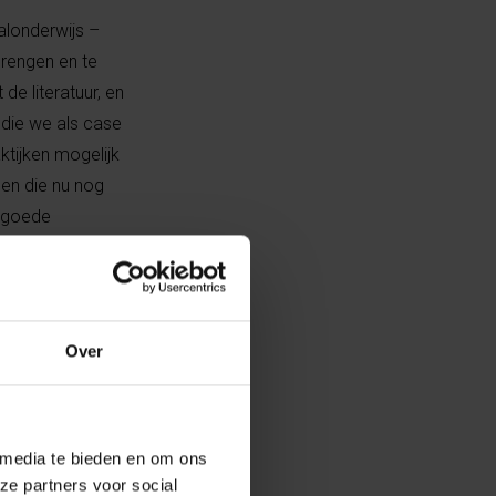
aalonderwijs –
brengen en te
e literatuur, en
 die we als case
ktijken mogelijk
pen die nu nog
e goede
t er
en officiële
Over
worden ingericht
p Brussel wordt
rassroot-
 media te bieden en om ons
orbeeld, werden
ze partners voor social