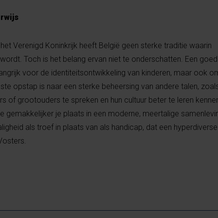
rwijs
 het Verenigd Koninkrijk heeft België geen sterke traditie waarin
 wordt. Toch is het belang ervan niet te onderschatten. Een goe
elangrijk voor de identiteitsontwikkeling van kinderen, maar ook
te opstap is naar een sterke beheersing van andere talen, zoal
rs of grootouders te spreken en hun cultuur beter te leren kennen,
je gemakkelijker je plaats in een moderne, meertalige samenlevin
ligheid als troef in plaats van als handicap, dat een hyperdiverse
Vosters.