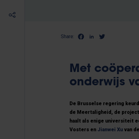
Share:
Met coöpera
onderwijs v
De Brusselse regering keurd
de Meertaligheid, de projec
haalt als enige universiteit
Vosters en
Jianwei Xu
van d