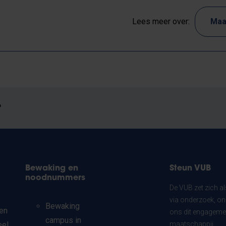
Lees meer over:
Maa
?
Bewaking en
Steun VUB
noodnummers
De VUB zet zich a
via onderzoek, on
Bewaking
en
ons dit engagemen
campus in
eel
maatschappij.