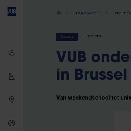
Overslaan
en
Kruimelpad
Nieuwsoverzicht
naar
de
inhoud
08 april 2021
Nieuws
gaan
Studeren
VUB onder
in Brussel
Ons onderzoek
Van weekendschool tot unive
Samen innoveren
Internationale relaties