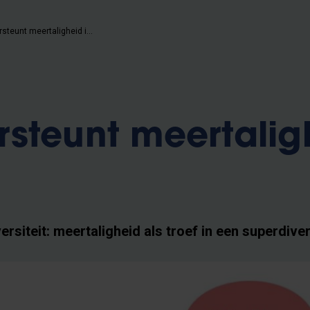
VUB ondersteunt meertaligheid in Brussel
steunt meertalig
rsiteit: meertaligheid als troef in een superdive