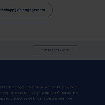
tschappij en engagement
Laat het ons weten
ls Urban Engaged University in voor een betere wereld
derwijs en maatschappelijke projecten. Ga samen met
t aan. Steun onze werking en investeer mee in de