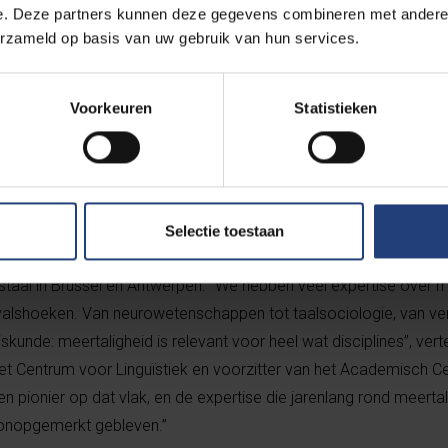
een eerste generatie Chinese Brusselaars om de Chinese taal e
e. Deze partners kunnen deze gegevens combineren met andere i
 te geven aan hun kinderen en kleinkinderen.” Om deze vaak kle
erzameld op basis van uw gebruik van hun services.
nen, zal gewerkt worden aan een interactief en meertalig e-platfo
Voorkeuren
Statistieken
igheid
nwezige expertise rond meertaligheid aan de VUB. Zo hebben we d
i Janssens een goede kijk op het meertalige landschap in Bru
 Applied Linguistics en het Centrum voor Linguïstiek van de facult
Selectie toestaan
at rond stedelijke meertaligheid, met onder andere twee lopend
staal in Brussel en Antwerpen. “We hebben veel expertise over me
invalshoeken. Van neurowetenschappen tot taalsociologie, van ver
unde: meertaligheid is relevant voor heel wat disciplines”, vert
et Centrum voor Linguïstiek en voorzitter van het Academisch C
n pionier op dat vlak, en de expertise die jarenlang rond meerta
 onopgemerkt gebleven.”