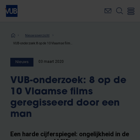
Overslaan
en
naar
de
inhoud
Kruimelpad
Nieuwsoverzicht
gaan
VUB-onderzoek: 8 op de 10 Vlaamse films geregisseerd door een man
03 maart 2020
Nieuws
VUB-onderzoek: 8 op de
10 Vlaamse films
geregisseerd door een
man
Een harde cijferspiegel: ongelijkheid in de