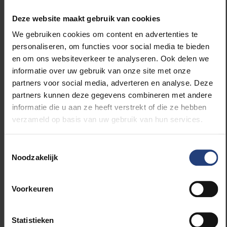
Deze website maakt gebruik van cookies
Lees ook:
“Vrouwen in de Vlaamse filmsector:
We gebruiken cookies om content en advertenties te
gezocht… en gevonden?”
personaliseren, om functies voor social media te bieden
en om ons websiteverkeer te analyseren. Ook delen we
informatie over uw gebruik van onze site met onze
partners voor social media, adverteren en analyse. Deze
partners kunnen deze gegevens combineren met andere
Lees meer over:
informatie die u aan ze heeft verstrekt of die ze hebben
verzameld op basis van uw gebruik van hun services.
Inclusie en diversiteit
Toestemmingsselectie
Wetenschap en onderzoek
Noodzakelijk
Voorkeuren
Statistieken