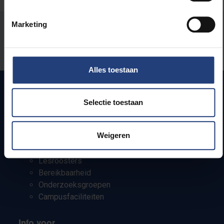
Marketing
Stond er een fout op deze pagina?
Laat het ons weten
Alles toestaan
Selectie toestaan
Snel naar
Weigeren
Webmail
Jobs
Lesroosters
Bereikbaarheid
Onderzoeksgroepen
Campusfaciliteiten
Info voor