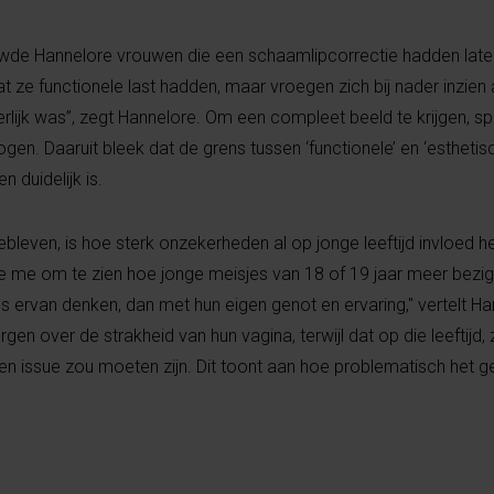
wde Hannelore vrouwen die een schaamlipcorrectie hadden laten
ze functionele last hadden, maar vroegen zich bij nader inzien a
erlijk was”, zegt Hannelore. Om een compleet beeld te krijgen, s
gen. Daaruit bleek dat de grens tussen ‘functionele’ en ‘esthetis
n duidelijk is.
ebleven, is hoe sterk onzekerheden al op jonge leeftijd invloed 
kte me om te zien hoe jonge meisjes van 18 of 19 jaar meer bezig
ns ervan denken, dan met hun eigen genot en ervaring," vertelt Ha
n over de strakheid van hun vagina, terwijl dat op die leeftijd,
 issue zou moeten zijn. Dit toont aan hoe problematisch het ge