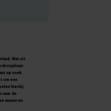
land. Wat zit
rdisciplinair
aat op zoek
it om een
elen hierbij
n naar de
lke manieren