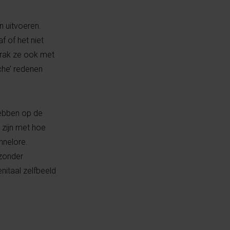
 uitvoeren.
f of het niet
prak ze ook met
che’ redenen
hebben op de
 zijn met hoe
nnelore.
 zonder
nitaal zelfbeeld