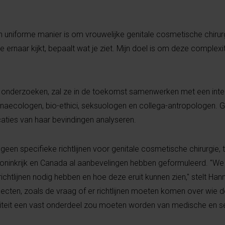
 uniforme manier is om vrouwelijke genitale cosmetische chirur
ernaar kijkt, bepaalt wat je ziet. Mijn doel is om deze complexite
 onderzoeken, zal ze in de toekomst samenwerken met een interd
ynaecologen, bio-ethici, seksuologen en collega-antropologen. 
icaties van haar bevindingen analyseren.
een specifieke richtlijnen voor genitale cosmetische chirurgie, t
Koninkrijk en Canada al aanbevelingen hebben geformuleerd. "W
chtlijnen nodig hebben en hoe deze eruit kunnen zien," stelt Hann
ecten, zoals de vraag of er richtlijnen moeten komen over wie 
siteit een vast onderdeel zou moeten worden van medische en s