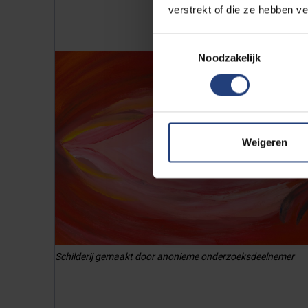
verstrekt of die ze hebben v
Toestemmingsselectie
Noodzakelijk
Weigeren
Schilderij gemaakt door anonieme onderzoeksdeelnemer