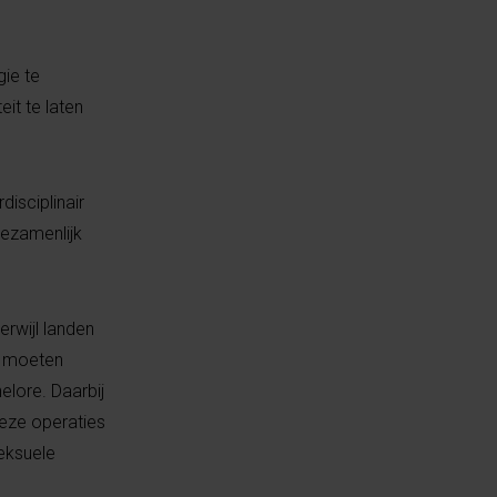
gie te
it te laten
isciplinair
Gezamenlijk
erwijl landen
e moeten
elore. Daarbij
deze operaties
eksuele