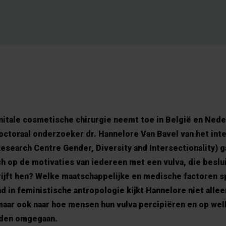
nitale cosmetische chirurgie neemt toe in België en Neder
ctoraal onderzoeker dr. Hannelore Van Bavel van het inte
earch Centre Gender, Diversity and Intersectionality) g
ch op de motivaties van iedereen met een vulva, die beslu
ijft hen? Welke maatschappelijke en medische factoren sp
d in feministische antropologie kijkt Hannelore niet allee
 maar ook naar hoe mensen hun vulva percipiëren en op we
orden omgegaan.