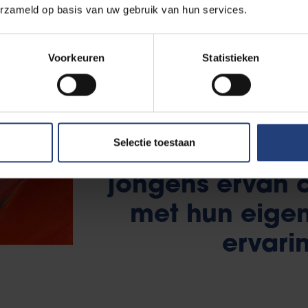
erzameld op basis van uw gebruik van hun services.
Voorkeuren
Statistieken
"Het raakte me
hoe jonge meisj
19 meer bezig z
Selectie toestaan
hun vulva eruit
jongens ervan 
met hun eige
ervari