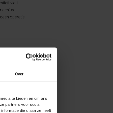
teit viert.
 genitaal
 geen operatie
nde
gebruikte, was
 spraken over
Over
 manier over
 makkelijker om
 media te bieden en om ons
 je op een
ze partners voor social
nformatie die u aan ze heeft