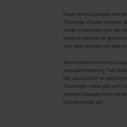
Naast de focusgroepen intervie
"Sommige vrouwen vertelden dat 
eerder onzekerheid over hun uit
plastisch chirurgen en gynaecolo
voor deze ingrepen niet altijd eve
Wat Hannelore het meest is bijg
seksualiteitsbeleving. "Het raa
hun vulva eruitziet en wat jonge
"Sommigen maken zich zelfs zorge
zwangerschappen, helemaal geen
bij jongeren kan zijn.”