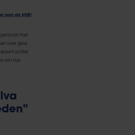
er aan de VUB!
re persoon met
an over geur,
rieert echter
den om hun
lva
eden"