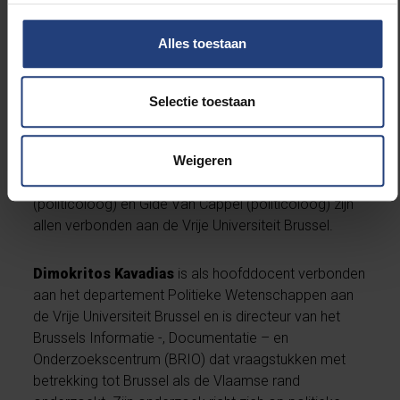
jongeren van 15 à 16 jaar bevraagd, werd rol van
schoolorganisaties geanalyseerd, en werd er op
basis van de methodiek
Democratische
Alles toestaan
Dialoog
gewerkt rond conflicthanteringsmethodes.
Selectie toestaan
Over de auteur(s)
Redacteurs Bram Spruyt (socioloog), Nadine Engels
Weigeren
(onderwijskundige), Dimokritos Kavadias
(politicoloog) en Gide Van Cappel (politicoloog) zijn
allen verbonden aan de Vrije Universiteit Brussel.
Dimokritos Kavadias
is als hoofddocent verbonden
aan het departement Politieke Wetenschappen aan
de Vrije Universiteit Brussel en is directeur van het
Brussels Informatie -, Documentatie – en
Onderzoekscentrum (BRIO) dat vraagstukken met
betrekking tot Brussel als de Vlaamse rand