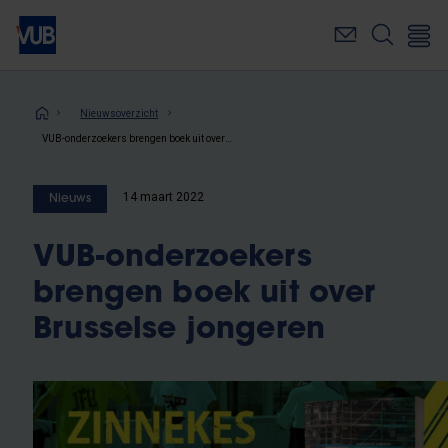
Overslaan
en
naar
de
inhoud
Kruimelpad
Nieuwsoverzicht
gaan
VUB-onderzoekers brengen boek uit over Brusselse jongeren
14 maart 2022
Nieuws
VUB-onderzoekers
brengen boek uit over
Brusselse jongeren