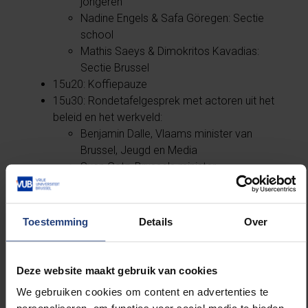
jongeren
Nadine Engels & Safa Göregen: Sectie
school
Mathis Saeys & Dimokritos Kavadias:
Sectie Brussel
15u20: Koffiepauze
15u30: Rondetafelgesprek met actoren uit het
beleid en het werkveld:
Benjamin Dalle, Vlaams minister van
Brussel, Jeugd en Media
Sven Gatz, Brussels minister
Nederlandstalig onderwijs en
Meertaligheid
Vlaamse Jeugdraad
Toestemming
Details
Over
Liselotte Vanheukelom, directeur Brussel
bij JES vzw
16u30: Slotwoord door Caroline Gennez,
Deze website maakt gebruik van cookies
voorzitter Universitaire Associatie Brussel
We gebruiken cookies om content en advertenties te
16u40–17u30: Receptie