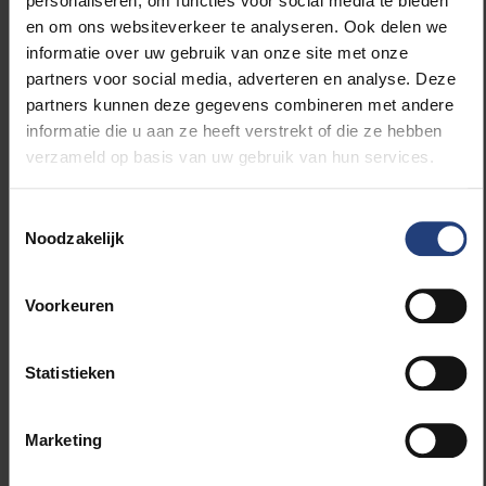
personaliseren, om functies voor social media te bieden
en om ons websiteverkeer te analyseren. Ook delen we
De studiedag is gratis, maar gelieve wel
hier
in te
informatie over uw gebruik van onze site met onze
schrijven.
partners voor social media, adverteren en analyse. Deze
partners kunnen deze gegevens combineren met andere
DEBEST-
informatie die u aan ze heeft verstrekt of die ze hebben
verzameld op basis van uw gebruik van hun services.
programma
Toestemmingsselectie
ZINNEKES ZIJN DEBEST verzamelt de eerste
Noodzakelijk
onderzoeksresultaten de werkzaamheden van
het
DEBEST-programma
(Democratic
Empowerment of Brussels Education, Students and
Voorkeuren
Teachers), een samenwerkingsverband van
de
Universitaire Associatie Brussel
tussen VUB-
Statistieken
onderzoeksgroepen
BRIO
,
BILD
en
TOR
, en
het
Kenniscentrum Urban Coaching &
Education
van de Erasmushogeschool Brussel. Over
Marketing
een periode van vijf jaar (2017-2022) werden 1880