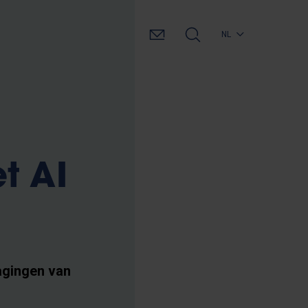
NL
t AI
agingen van