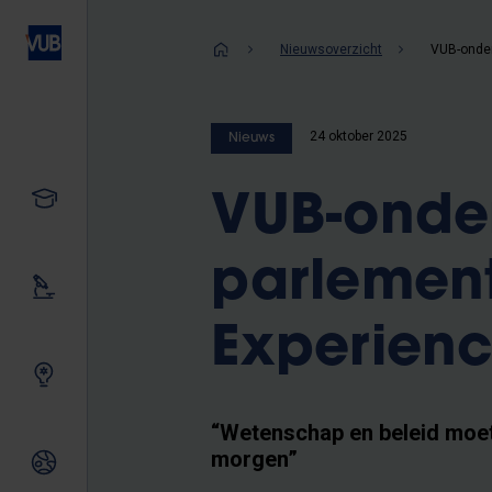
Overslaan
en
Kruimelpad
Nieuwsoverzicht
naar
de
inhoud
24 oktober 2025
Nieuws
gaan
Studeren
VUB-onder
parlement
Ons onderzoek
Experienc
Samen innoveren
“Wetenschap en beleid moet
morgen”
Internationale relaties