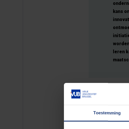
ondern
kans om
innova
ontmoe
initia
worden
leren 
maatsc
AI krijgt steeds meer invloed o
wetenschappelijke basis op dat v
Toestemming
1983 een pionier in onderzoek naa