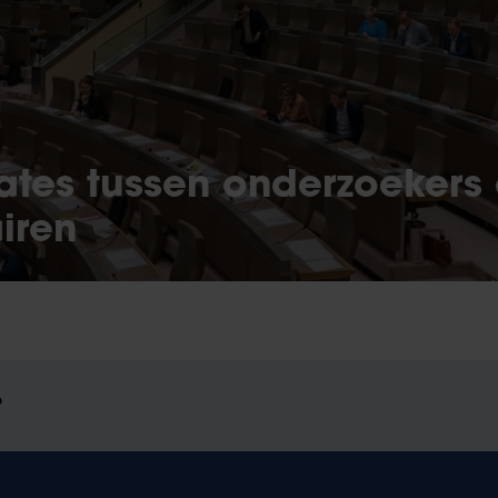
ates tussen onderzoekers
iren
?