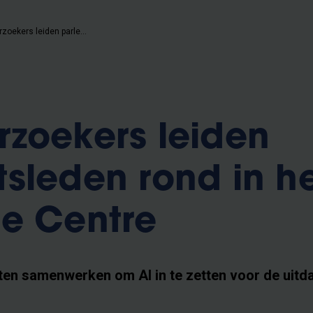
VUB-onderzoekers leiden parlementsleden rond in het AI Experience Centre
zoekers leiden
sleden rond in he
e Centre
en samenwerken om AI in te zetten voor de uitd