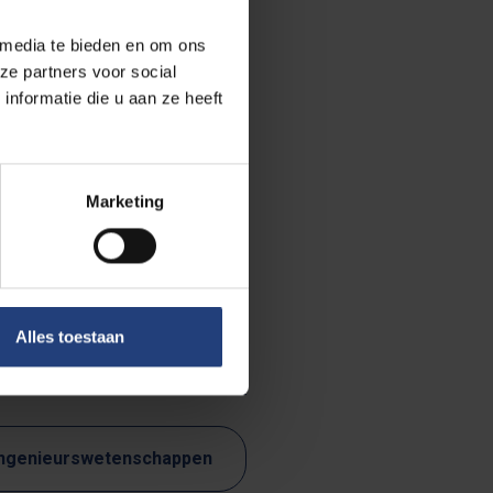
erduidelijkt
 media te bieden en om ons
ekers gaven
ze partners voor social
 demonstratie
nformatie die u aan ze heeft
 tussen
gingen van
Marketing
ckaert. Met dit
t naar
Alles toestaan
 Ingenieurswetenschappen