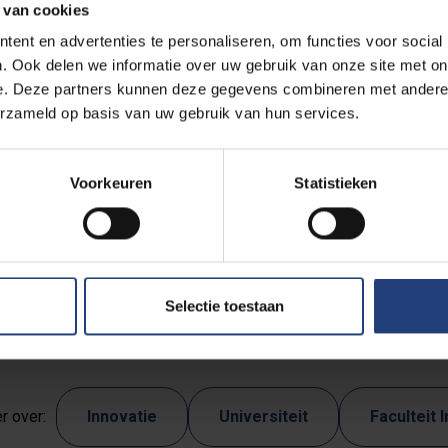
 van cookies
n we vandaag overbrengen naar de aanwezige parlementsleden”, v
ent en advertenties te personaliseren, om functies voor social
sor aan de VUB en lid van de Jonge Academie. “Onze onderzo
. Ook delen we informatie over uw gebruik van onze site met on
, gevolgd door een sessie over AI in de gezondheidszorg en een
e. Deze partners kunnen deze gegevens combineren met andere i
n het Xperience Centre. We hadden één doel voor ogen: de kloof
erzameld op basis van uw gebruik van hun services.
n. AI kan helpen om antwoorden te formuleren op de grote uitda
 onderzoekers en politici samen aan tafel zitten.”
Voorkeuren
Statistieken
rd de dialoog verdergezet tijdens een lunch met rector Jan Dan
 rol als Urban Engaged University: een universiteit actief meezoek
ke en maatschappelijke vraagstukken.
Selectie toestaan
r over:
Innovatie
Universiteit
Faculteit