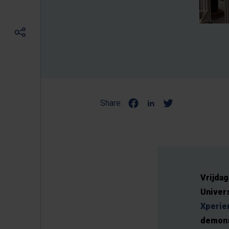
Share:
Vrijda
Univer
Xperie
demons