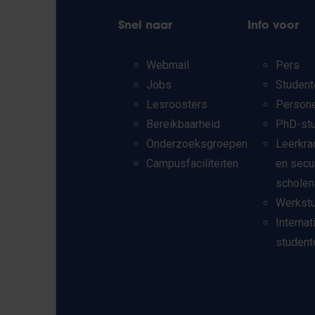
Snel naar
Info voor
Webmail
Pers
Jobs
Student
Lesroosters
Person
Bereikbaarheid
PhD-st
Onderzoeksgroepen
Leerkra
Campusfaciliteiten
en secu
scholen
Werkst
Internat
student