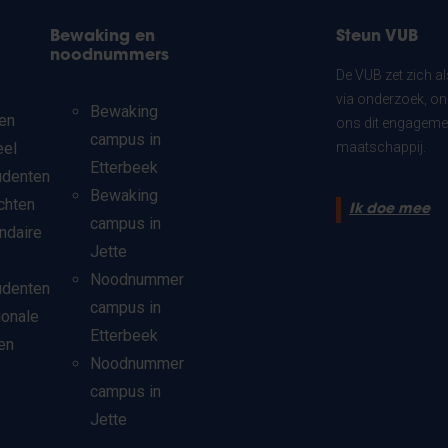
Bewaking en
Steun VUB
noodnummers
De VUB zet zich a
via onderzoek, on
Bewaking
en
ons dit engagemen
campus in
eel
maatschappij.
Etterbeek
udenten
Bewaking
chten
Ik doe mee
campus in
ndaire
Jette
Noodnummer
udenten
campus in
ionale
Etterbeek
en
Noodnummer
campus in
Jette