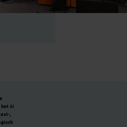
e
n het
AI
test-,
ogisch