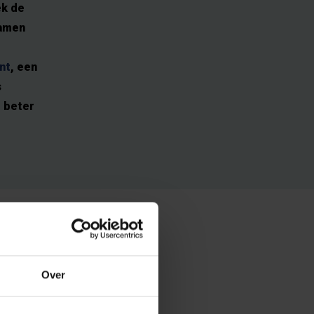
ek de
samen
nt
, een
s
d beter
en sterke
uropa en is sinds
Over