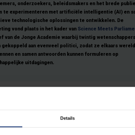
emers, onderzoekers, beleidsmakers en het brede publi
 te experimenteren met artificiële intelligentie (AI) en 
tieve technologische oplossingen te ontwikkelen. De
ting vond plaats in het kader van
Science Meets Parliame
tief van de Jonge Academie waarbij twintig wetenschapper
 gekoppeld aan evenveel politici, zodat ze elkaars werel
kennen en samen antwoorden kunnen formuleren op
happelijke uitdagingen.
p bijna elk aspect van onze samenleving. De VUB beschikt over e
lak: haar Artificial Intelligence Lab behoort tot de oudste van E
Details
r artificiële intelligentie.