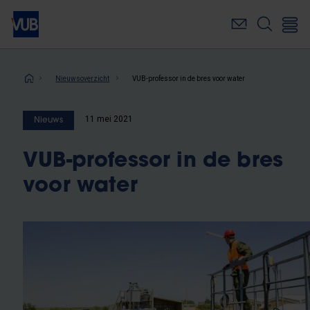
Overslaan
en
naar
de
inhoud
Kruimelpad
Nieuwsoverzicht
VUB-professor in de bres voor water
gaan
11 mei 2021
Nieuws
VUB-professor in de bres
voor water