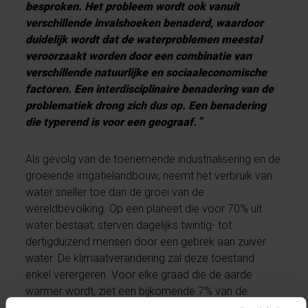
besproken. Het probleem wordt ook vanuit
verschillende invalshoeken benaderd, waardoor
duidelijk wordt dat de waterproblemen meestal
veroorzaakt worden door een combinatie van
verschillende natuurlijke en sociaaleconomische
factoren. Een interdisciplinaire benadering van de
problematiek drong zich dus op. Een benadering
die typerend is voor een geograaf.
”
Als gevolg van de toenemende industrialisering en de
groeiende irrigatielandbouw, neemt het verbruik van
water sneller toe dan de groei van de
wereldbevolking. Op een planeet die voor 70% uit
water bestaat, sterven dagelijks twintig- tot
dertigduizend mensen door een gebrek aan zuiver
water. De klimaatverandering zal deze toestand
enkel verergeren. Voor elke graad die de aarde
warmer wordt, ziet een bijkomende 7% van de
wereldbevolking zijn hernieuwbare hoeveelheid zoet