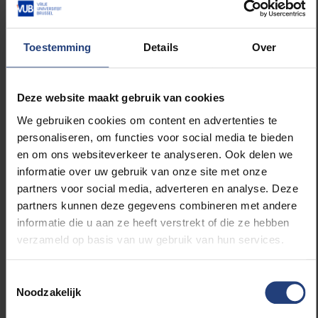
water verminderd met 20%. Er stelt zich overduidelijk
een waterprobleem op onze ‘blauwe planeet’. Het
Toestemming
Details
Over
voorradige zoet water is ook nog eens zeer ongelijk
verdeeld over de verschillende continenten. Vooral
de inwoners van Afrika, Europa en Azië beschikken
Deze website maakt gebruik van cookies
over een bijzonder kleine hoeveelheid zoet water.
Het kostbare water wordt bovendien verspild,
We gebruiken cookies om content en advertenties te
vervuild en slecht beheerd.
personaliseren, om functies voor social media te bieden
en om ons websiteverkeer te analyseren. Ook delen we
informatie over uw gebruik van onze site met onze
Van Molle: “
De manier waarop we de
partners voor social media, adverteren en analyse. Deze
coronapandemie hebben aangepakt geeft weer
partners kunnen deze gegevens combineren met andere
hoezeer waterschaarste in onze westerse wereld een
informatie die u aan ze heeft verstrekt of die ze hebben
echte ‘ver-van-ons-bed-show’ is. In 2020 stierven 1
verzameld op basis van uw gebruik van hun services.
miljoen mensen aan corona. Alle mogelijke middelen
worden ingezet om de pandemie de kop in te
drukken, duizenden miljarden euro worden
Toestemmingsselectie
Noodzakelijk
geïnvesteerd … Tijdens datzelfde jaar stierven meer
dan 9 miljoen mensen door een gebrek aan zuiver