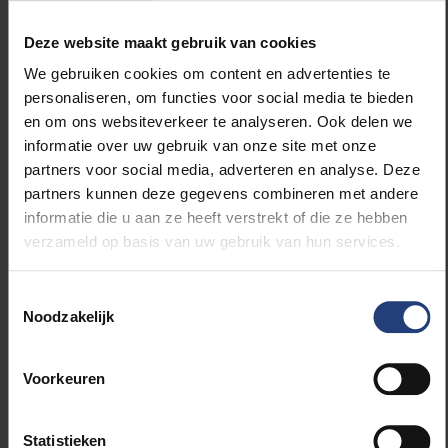
vergelijking met onze buurlanden veel langer om uit
te reiken naar professionele hulp. Dat we iets sneller
Deze website maakt gebruik van cookies
hulp zoeken dan vroeger, is een goede evolutie. Het
We gebruiken cookies om content en advertenties te
nieuwe systeem van eerstelijnspsychologie is daar
personaliseren, om functies voor social media te bieden
ook op ontworpen: om al bij milde klachten hulp te
en om ons websiteverkeer te analyseren. Ook delen we
zoeken en niet te lang te wachten.
informatie over uw gebruik van onze site met onze
partners voor social media, adverteren en analyse. Deze
“Vergeet niet dat angst ook
partners kunnen deze gegevens combineren met andere
onze vriend is.”
informatie die u aan ze heeft verstrekt of die ze hebben
verzameld op basis van uw gebruik van hun services.
Al denk ik dat de juiste maatstaf is: zoek
professionele hulp als de klachten een impact
Toestemmingsselectie
hebben op je dagelijkse leven. Als je niet goed kunt
Noodzakelijk
studeren, omdat je al wekenlang ‘s nachts ligt te
piekeren bijvoorbeeld, of omdat je merkt dat je
Voorkeuren
prikkelbaar bent en met iedereen ruzie krijgt. Als je
daarentegen af en toe wat klachten hebt, kan het
ook heel helpend zijn om er in je eigen netwerk over
Statistieken