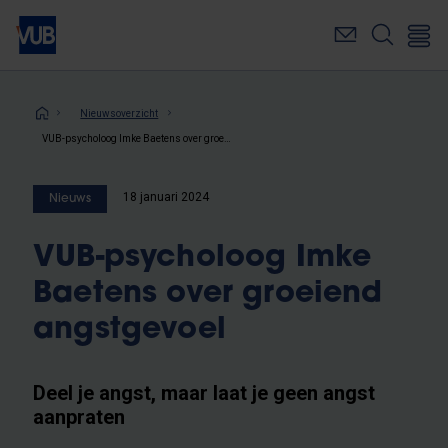
Overslaan
en
naar
de
inhoud
Kruimelpad
Nieuwsoverzicht
gaan
VUB-psycholoog Imke Baetens over groeiend angstgevoel
18 januari 2024
Nieuws
VUB-psycholoog Imke
Baetens over groeiend
angstgevoel
Deel je angst, maar laat je geen angst
aanpraten