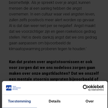
besmettelijk. Als je spreekt over je angst, kunnen
mensen die al een aanleg hebben die angst
overnemen. In een cultuur waar veel angsten leven,
zullen zelfs positivo’s meer alert worden op gevaar.
Al is dat dan weer niet per se negatief. Angst maakt
dat we voorzichtiger zijn en geen roekeloos gedrag
stellen. Het is deels dankzij angst dat we ons gedrag
gaan aanpassen om bijvoorbeeld de
klimaatopwarming proberen tegen te houden.’
Kan dat praten over angststoornissen er ook
voor zorgen dat we ons nodeloos zorgen gaan
maken over onze angstklachten? Dat we onszelf
een mentale stoornis aanpraten bijvoorbeeld of
zonder reden een psycholoog raadplegen?
‘We zijn het een beetje verleerd om milde klachten te
Toestemming
Details
Over
ervaren, dat klopt. Maar in België wachten we in