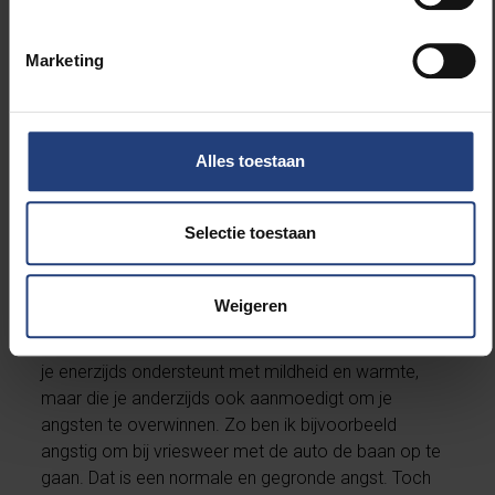
te spreken. Die stap slaan we tegenwoordig vaak
over. Dat is jammer, want zo kunnen irrationele
Marketing
gedachtegangen snel worden gecorrigeerd. Als je je
angsten voor jezelf houdt, hebben ze de neiging om
enorme proporties aan te nemen in ons hoofd.’
Alles toestaan
Als praten over angst besmettelijk is, tot welke
mensen kunnen we ons dan best richten met
onze angstklachten?
Selectie toestaan
‘Niet tot mensen die zelf al wat bang zijn, maar wel
Weigeren
tot vrienden en familieleden die wat beter kunnen
relativeren. Een goede gesprekspartner is iemand die
je enerzijds ondersteunt met mildheid en warmte,
maar die je anderzijds ook aanmoedigt om je
angsten te overwinnen. Zo ben ik bijvoorbeeld
angstig om bij vriesweer met de auto de baan op te
gaan. Dat is een normale en gegronde angst. Toch