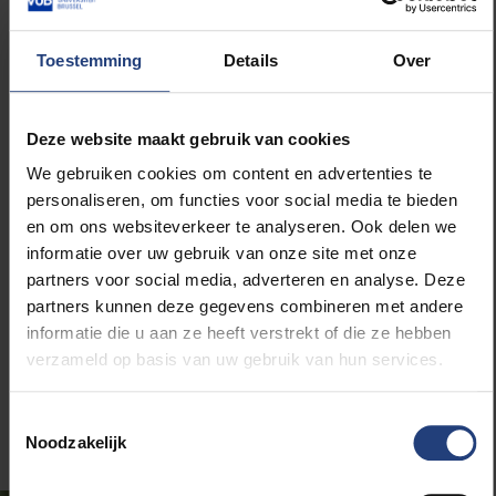
signaalverwerking en computationele fotonica met
ruime bestuurlijke ervaring. Hij ontving in 2013 een
Toestemming
Details
Over
ERC Consolidator Grant, publiceerde meer dan 300
wetenschappelijke artikels en is betrokken bij
verschillende spin-offs en patenten.
Deze website maakt gebruik van cookies
We gebruiken cookies om content en advertenties te
Opdrachthouders in
personaliseren, om functies voor social media te bieden
strategische domeinen
en om ons websiteverkeer te analyseren. Ook delen we
informatie over uw gebruik van onze site met onze
partners voor social media, adverteren en analyse. Deze
Naast de vicerectoren stelt de VUB vijf
partners kunnen deze gegevens combineren met andere
opdrachthouders aan die samen met de rector en de
informatie die u aan ze heeft verstrekt of die ze hebben
vicerectoren het beleid vormgeven binnen specifieke
verzameld op basis van uw gebruik van hun services.
strategische domeinen. Hun mandaat loopt twee jaar
en is verlengbaar.
Toestemmingsselectie
Noodzakelijk