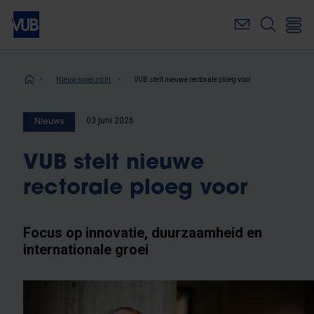
Overslaan
en
naar
de
inhoud
Kruimelpad
Nieuwsoverzicht
VUB stelt nieuwe rectorale ploeg voor
gaan
03 juni 2026
Nieuws
VUB stelt nieuwe
rectorale ploeg voor
Focus op innovatie, duurzaamheid en
internationale groei