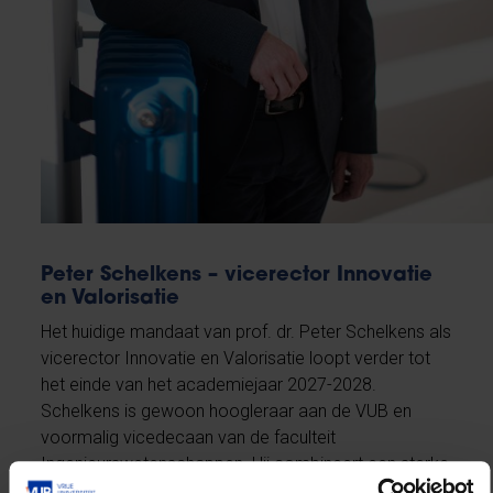
Peter Schelkens – vicerector Innovatie
en Valorisatie
Het huidige mandaat van prof. dr. Peter Schelkens als
vicerector Innovatie en Valorisatie loopt verder tot
het einde van het academiejaar 2027-2028.
Schelkens is gewoon hoogleraar aan de VUB en
voormalig vicedecaan van de faculteit
Ingenieurswetenschappen. Hij combineert een sterke
onderzoeksreputatie in multidimensionale