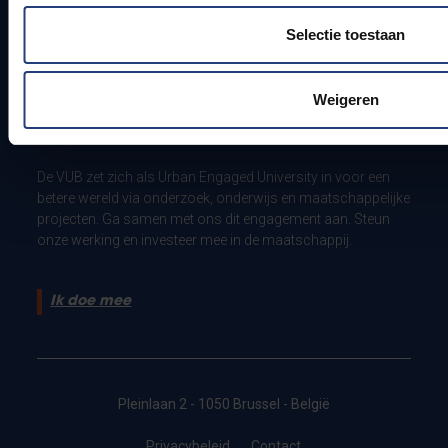
Noodnummer campus in Etterbeek
Selectie toestaan
Noodnummer campus in Jette
Weigeren
Steun VUB
De VUB zet zich als Urban Engaged University in voor een
betere wereld via onderzoek, onderwijs en maatschappelijke
projecten. Ga samen met ons dit engagement aan. Steun
onze werking en investeer mee in de maatschappij.
Ik doe mee
Pleinlaan 2 - 1050 Brussel - België
Privacybeleid
Contact