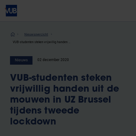
Overslaan
en
naar
de
inhoud
Kruimelpad
Nieuwsoverzicht
gaan
VUB-studenten steken vrijwillig handen uit de mouwen in UZ Brussel tijdens tweede lockdown
02 december 2020
Nieuws
VUB-studenten steken
vrijwillig handen uit de
mouwen in UZ Brussel
tijdens tweede
lockdown