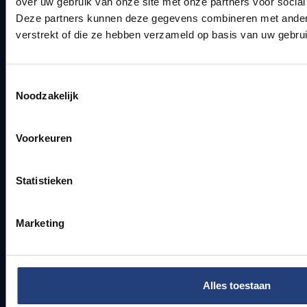
over uw gebruik van onze site met onze partners voor social
Bereikbaarheid
Deze partners kunnen deze gegevens combineren met andere 
Onderzoeksgroepen
verstrekt of die ze hebben verzameld op basis van uw gebru
Campusfaciliteiten
Info voor
Toestemmingsselectie
Noodzakelijk
Pers
Studenten
Voorkeuren
Personeel
PhD-studenten
Leerkrachten en secundaire scholen
Statistieken
Werkstudenten
Internationale studenten
Marketing
Bewaking en noodnummers
Bewaking campus in Etterbeek
Alles toestaan
Bewaking campus in Jette