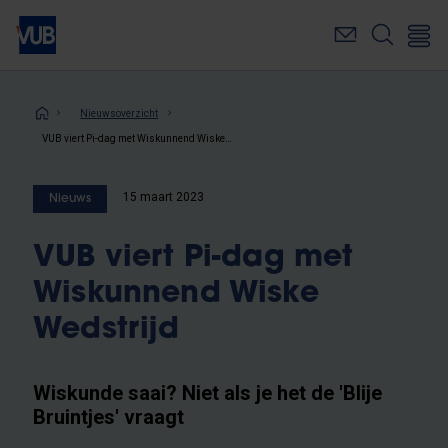
Overslaan
en
naar
de
inhoud
Kruimelpad
Nieuwsoverzicht
gaan
VUB viert Pi-dag met Wiskunnend Wiske Wedstrijd
15 maart 2023
Nieuws
VUB viert Pi-dag met
Wiskunnend Wiske
Wedstrijd
Wiskunde saai? Niet als je het de 'Blije
Bruintjes' vraagt