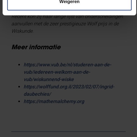
verdiende talloze onderscheidingen en kreeg in 2012
Weigeren
de titel van barones toegekend door Koning Albert II.
Recent kon zij haar lange lijst van onderscheidingen
aanvullen met de zeer prestigieuze Wolf prijs in de
Wiskunde.
Meer informatie
https://www.vub.be/nl/studeren-aan-de-
vub/iedereen-welkom-aan-de-
vub/wiskunnend-wiske
https://wolffund.org.il/2023/02/07/ingrid-
daubechies/
https://mathemalchemy.org