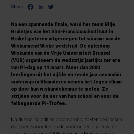
Share:
Na een spannende finale, werd het team Blije
Bruintjes van het Sint-Franciscusinstituut in
Brakel gisteren uitgeroepen tot winnaar van de
Wiskunnend Wiske wedstrijd. De opleiding
Wiskunde van de Vrije Universiteit Brussel
(VUB) organiseert de wedstrijd jaarlijks ter ere
van Pi-dag op 14 maart.
Meer dan 2000
leerlingen uit het vijfde en zesde jaar secundair
onderwijs in Vlaanderen nemen het tegen elkaar
op door hun wiskundekennis te meten. Ze
strijden voor de eer van hun school en voor de
felbegeerde Pi-Trofee.
Na drie online edities door corona, zakten de klassen
die goed scoorden op de voorrondes opnieuw met
z'n allen af naar de VUB campus in Brussel om de