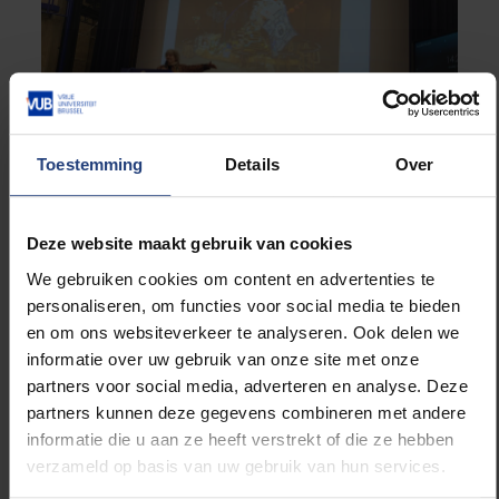
Toestemming
Details
Over
De bedenker van de wedstrijd is de wereldberoemde
Deze website maakt gebruik van cookies
natuur- en wiskundige Ingrid Daubechies, die zelf ook
We gebruiken cookies om content en advertenties te
aanwezig was bij de prijsuitreiking. Zij bedacht de
personaliseren, om functies voor social media te bieden
wedstrijd voor haar Alma Mater:
en om ons websiteverkeer te analyseren. Ook delen we
informatie over uw gebruik van onze site met onze
“Wiskunde is enorm nuttig en belangrijk voor zoveel
partners voor social media, adverteren en analyse. Deze
dingen in onze samenleving. Daarom is het
partners kunnen deze gegevens combineren met andere
belangrijk dat leerkrachten onze toekomstige
informatie die u aan ze heeft verstrekt of die ze hebben
generaties de liefde voor wiskunde bijbrengen. Niet
verzameld op basis van uw gebruik van hun services.
alleen door het curriculum te volgen, maar ook door