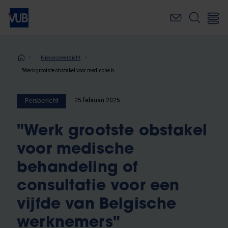
Overslaan
en
naar
de
inhoud
Kruimelpad
Nieuwsoverzicht
gaan
"Werk grootste obstakel voor medische behandeling of consultatie voor een vijfde van Belgische werknemers"
25 februari 2025
Persbericht
"Werk grootste obstakel
voor medische
behandeling of
consultatie voor een
vijfde van Belgische
werknemers"