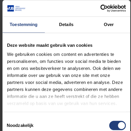
verloning en ongezonde arbeidsomstandigheden”,
aldus Hermans. “Dat veroorzaakt een dubbele
gezondheidsongelijkheid: werknemers meer
Toestemming
Details
Over
blootgesteld aan ongezonde
arbeidsomstandigheden hebben ook meer
moeilijkheden om medische zorg op te nemen.
Deze website maakt gebruik van cookies
Vergelijken we binnen de groep van werknemers die
aangeeft dat ze medische zorg mislopen, dan zien
We gebruiken cookies om content en advertenties te
we dat als reden geen vrijaf kunnen nemen
personaliseren, om functies voor social media te bieden
doorgaans vaker voorkomt bij diegenen
en om ons websiteverkeer te analyseren. Ook delen we
blootgesteld aan specifieke gezondheidsrisico’s. Zo
informatie over uw gebruik van onze site met onze
hebben bijvoorbeeld werknemers blootgesteld aan
partners voor social media, adverteren en analyse. Deze
chemische producten of aan risico’s op spier- en
partners kunnen deze gegevens combineren met andere
skeletaandoeningen – tillen van patiënten of zware
informatie die u aan ze heeft verstrekt of die ze hebben
lasten, trillingen van machines, enzovoort,... – één
verzameld op basis van uw gebruik van hun services.
derde tot 2,6 keer meer kans om de nodige
medische zorg mis te lopen, specifiek omdat ze
Toestemmingsselectie
geen vrijaf kunnen nemen.”
Noodzakelijk