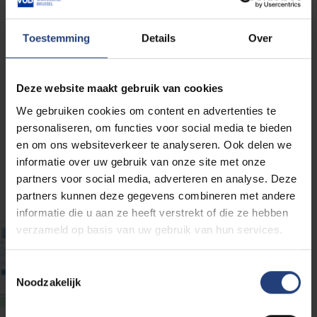
Na een succesvolle eerste editie vorig schooljaar,
organiseert de VUB in 2025 opnieuw de VUB School
Toestemming
Details
Over
Tour. Deze educatieve tour, die loopt van 24 februari
tot eind mei 2025, brengt VUB-professoren naar
scholen om laatstejaarsleerlingen uit
Deze website maakt gebruik van cookies
doorstroomrichtingen te inspireren en hun kritisch
We gebruiken cookies om content en advertenties te
denkvermogen te ontwikkelen.
personaliseren, om functies voor social media te bieden
en om ons websiteverkeer te analyseren. Ook delen we
informatie over uw gebruik van onze site met onze
Lees hier het verslag
partners voor social media, adverteren en analyse. Deze
partners kunnen deze gegevens combineren met andere
informatie die u aan ze heeft verstrekt of die ze hebben
verzameld op basis van uw gebruik van hun services.
Toestemmingsselectie
Noodzakelijk