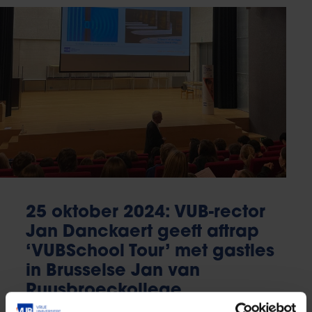
25 oktober 2024: VUB-rector
Jan Danckaert geeft aftrap
‘VUBSchool Tour’ met gastles
in Brusselse Jan van
Ruusbroeckollege