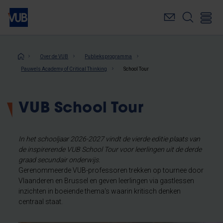
Overslaan
en
naar
de
inhoud
Kruimelpad
Over de VUB
Publieksprogramma
gaan
Pauwels Academy of Critical Thinking
School Tour
VUB School Tour
In het schooljaar 2026-2027 vindt de vierde editie plaats van
de inspirerende VUB School Tour voor leerlingen uit de derde
graad secundair onderwijs.
Gerenommeerde VUB-professoren trekken op tournee door
Vlaanderen en Brussel en geven leerlingen via gastlessen
inzichten in boeiende thema's waarin kritisch denken
centraal staat.