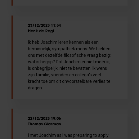
23/12/2023 11:54
Henk de Regt
Ik heb Joachim leren kennen als een
beminnelijk, sympathiek mens. We hielden
ons met dezelfde filosofische vraag bezig:
wat is begrip? Dat Joachim er niet meer is,
is onbegrijpelijk, niet te bevatten. Ik wens
zijn familie, vrienden en collega's veel
kracht toe om dit onvoorstelbare verlies te
dragen.
22/12/2023 19:06
Thomas Glasman
I met Joachim as I was preparing to apply