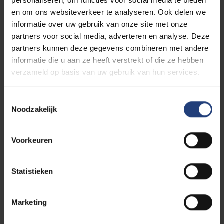
personaliseren, om functies voor social media te bieden
translation. You made me a massive
en om ons websiteverkeer te analyseren. Ook delen we
amount of good coffee. You could speak
informatie over uw gebruik van onze site met onze
so joyously about research and life.
partners voor social media, adverteren en analyse. Deze
partners kunnen deze gegevens combineren met andere
My heart breaks for your family and
informatie die u aan ze heeft verstrekt of die ze hebben
friends. I will continue to be inspired by your
verzameld op basis van uw gebruik van hun services.
approach to life.
Toestemmingsselectie
Noodzakelijk
20/12/2023 14:06
Brendan Larvor
Voorkeuren
Joachim was a natural-born collaborator. It
speaks to the qualities we remember in
Statistieken
him that so much of his work was jointly
authored.
My deepest sympathies to his family,
Marketing
friends and colleagues.