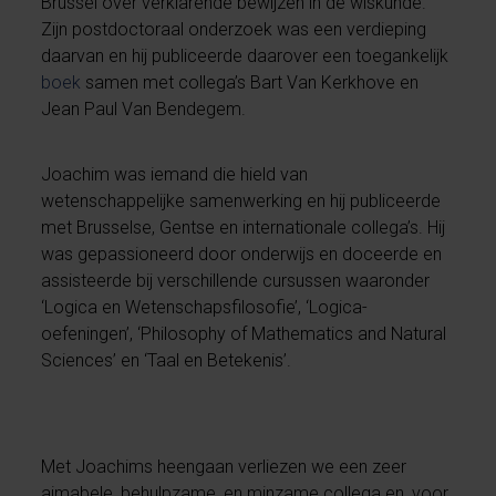
Brussel over verklarende bewijzen in de wiskunde.
Zijn postdoctoraal onderzoek was een verdieping
daarvan en hij publiceerde daarover een toegankelijk
boek
samen met collega’s Bart Van Kerkhove en
Jean Paul Van Bendegem.
Joachim was iemand die hield van
wetenschappelijke samenwerking en hij publiceerde
met Brusselse, Gentse en internationale collega’s. Hij
was gepassioneerd door onderwijs en doceerde en
assisteerde bij verschillende cursussen waaronder
‘Logica en Wetenschapsfilosofie’, ‘Logica-
oefeningen’, ‘Philosophy of Mathematics and Natural
Sciences’ en ‘Taal en Betekenis’.
Met Joachims heengaan verliezen we een zeer
aimabele, behulpzame, en minzame collega en, voor