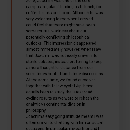
2018, Joachim was one of the core
campus 'regulars', leading us to lunch, for
coffee breaks and so on. Although he was
very welcoming to me when I arrived, I
could feel that there might have been
some mutual wariness about our
potentially conflicting philosophical
outlooks. This impression disappeared
almost immediately however, when I saw
that Joachim was not easily drawn into
sterile debates, instead preferring to keep
a more thoughtful distance from our
sometimes heated lunch time discussions.
At the same time, we found ourselves,
together with fellow cyclist Jip, being
equally keen to study the latest road
cycling results as we were to rehash the
analytic vs continental division in
philosophy.
Joachim's easy going attitude meant I was
often drawn to chatting with him on social
occasions. In particular, my partner and I