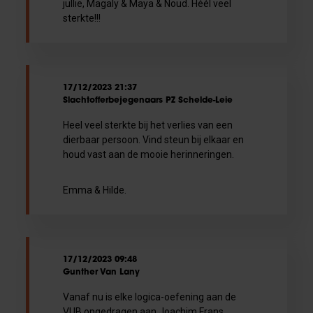
jullie, Magaly & Maya & Noud. Héél veel
sterkte!!!
17/12/2023 21:37
Slachtofferbejegenaars PZ Schelde-Leie
Heel veel sterkte bij het verlies van een
dierbaar persoon. Vind steun bij elkaar en
houd vast aan de mooie herinneringen.
Emma & Hilde.
17/12/2023 09:48
Gunther Van Lany
Vanaf nu is elke logica-oefening aan de
VUB opgedragen aan Joachim Frans.