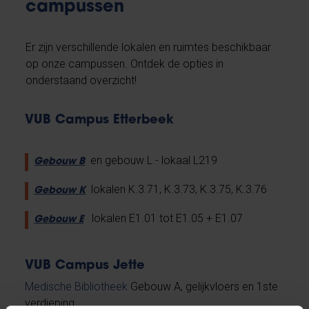
campussen
Er zijn verschillende lokalen en ruimtes beschikbaar
op onze campussen. Ontdek de opties in
onderstaand overzicht!
VUB Campus Etterbeek
en gebouw L - lokaal L219
Gebouw B
lokalen K.3.71, K.3.73, K.3.75, K.3.76
Gebouw K
lokalen E1.01 tot E1.05 + E1.07
Gebouw E
VUB Campus Jette
Medische Bibliotheek
Gebouw A, gelijkvloers en 1ste
verdieping