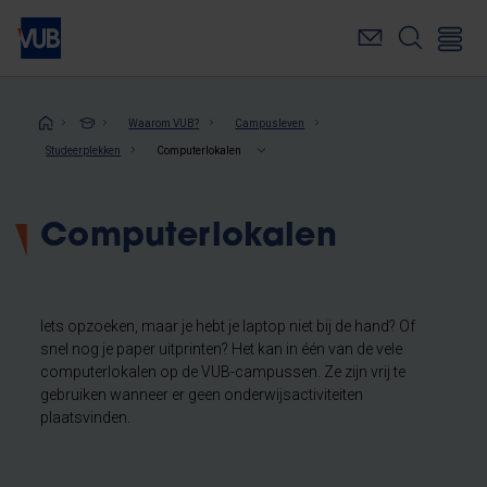
Overslaan
en
naar
de
inhoud
Kruimelpad
Waarom VUB?
Campusleven
gaan
Studeerplekken
Computerlokalen
Computerlokalen
Iets opzoeken, maar je hebt je laptop niet bij de hand? Of
snel nog je paper uitprinten? Het kan in één van de vele
computerlokalen op de VUB-campussen. Ze zijn vrij te
gebruiken wanneer er geen onderwijsactiviteiten
plaatsvinden.