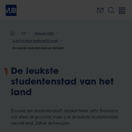
Overslaan
en
naar
de
inhoud
Kruimelpad
Waarom VUB?
gaan
In de Europese hoofdstad Brussel
De leukste studentenstad van het land
De leukste
studentenstad van het
land
Brussel, een studentenstad? Jazeker! Meer zelfs: Brussel is
niet alleen de grootste, maar ook de leukste studentenstad
van het land. Ziehier de bewijzen.