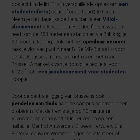
ook echt in de lift. Er zijn verschillende opties om
een
studentenfiets
(inclusief onderhoud!) te huren.
Neem je niet dagelijks de fiets, dan is een
Villo!-
abonnement
iets voor jou. Het deelfietsensysteem
heeft om de 450 meter een station en via Brik krijg je
50 procent korting. Ook met het
openbaar vervoer
raak je vlot van punt A naar B. De MIVB staat in voor
de stadsbussen, trams, premetro’s en metro’s in
Brussel. Afhankelijk van je domicilie heb je al voor
€12 of €56
een jaarabonnement voor studenten
.
Koopje!
Door de centrale ligging van Brussel is ook
pendelen van thuis
naar de campus helemaal geen
probleem. Met de trein sta je op 10 minuten in
Vilvoorde, op een kwartier in Leuven en op een
halfuur in Gent of Antwerpen. Dilbeek, Tervuren, Sint-
Pieters-Leeuw en Wemmel liggen op iets meer of