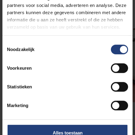
partners voor social media, adverteren en analyse. Deze
leuke plekjes in Brussel op een superhandige website
partners kunnen deze gegevens combineren met andere
met tips voor en door studenten.
informatie die u aan ze heeft verstrekt of die ze hebben
verzameld op basis van uw gebruik van hun services.
Toestemmingsselectie
Noodzakelijk
Voorkeuren
Statistieken
Marketing
Betaalbaar op kot
Alles toestaan
Brussel is een van de duurste steden om te wonen,