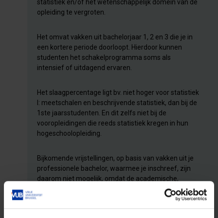
statistiek en/of het wetenschappelijk domein van de
opleiding te vergroten.
Het omvat vakken uit bachelorjaar 1, 2 en 3 die je in
een kortere periode doorloopt. Hierdoor kunnen
studenten het schakelprogramma soms als
intensief of uitdagend ervaren.
Het slaagpercentage ligt bv. niet hoger voor statistiek
I: meetschalen en beschrijvende statistiek, dan bij de
1ste jaarsstudenten. En dit zelfs niet bij de
vooropleidingen die reeds statistiek kregen in hun
hogeschoolopleiding.
Bijkomende vrijstellingen, op basis van vakken uit je
professionele bachelor, waarmee je inschreef, zijn
daarom niet mogelijk, omdat de academische,
onderzoeksgerichte component te weinig en minder
uitgebreid aanwezig is.