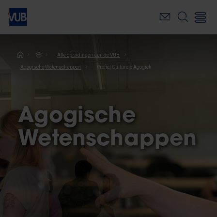
Overslaan
en
naar
de
inhoud
Kruimelpad
Alle opleidingen aan de VUB
gaan
Agogische Wetenschappen
Profiel Culturele Agogiek
Agogische
Wetenschappen