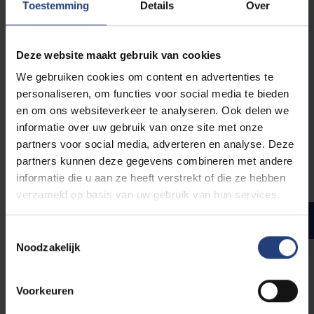
Toestemming
Details
Over
Het is niet altijd mogelijk om het les- en
examenrooster goed op elkaar af te stemmen,
omdat je de colleges samen volgt met de studenten
uit bachelorjaar 1, 2 en 3.
Deze website maakt gebruik van cookies
We gebruiken cookies om content en advertenties te
personaliseren, om functies voor social media te bieden
en om ons websiteverkeer te analyseren. Ook delen we
Schakelprogramma Master
informatie over uw gebruik van onze site met onze
of Science in de Agogische
partners voor social media, adverteren en analyse. Deze
Wetenschappen
partners kunnen deze gegevens combineren met andere
informatie die u aan ze heeft verstrekt of die ze hebben
verzameld op basis van uw gebruik van hun services.
Programma
Studiepunten
Toestemmingsselectie
Noodzakelijk
Verplichte opleidingsonderdelen
Voorkeuren
6
Wijsgerige agologie