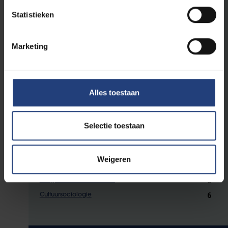
Statistieken
6
Culturele en artistieke actualiteit
6
Social design, co-creatie en innovatie
6
Onderzoeksmethoden en -technieken van de
Marketing
agogische wetenschappen
6
Statistiek I: meetschalen en beschrijvende statistiek
6
Data-analyse voor agogen
Alles toestaan
6
Participatief actie-onderzoek
6
Agogisch onderzoeksontwerp
Selectie toestaan
Profiel Culturele Agogiek
Weigeren
6
Theorie en praktijk van de kunst- en beeldeducatie
6
Jeugdcultuur en identiteit
6
Cultuursociologie