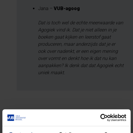
Jana –
VUB-agoog
Dat is toch wel de echte meerwaarde van
Agogiek vind ik. Dat je niet alleen in je
boeken gaat kijken en leerstof gaat
produceren, maar anderzijds dat je er
ook over nadenkt, er een eigen mening
over vormt en denkt hoe ik dat nu kan
aanpakken? Ik denk dat dat Agogiek echt
uniek maakt.
Na je studie
Asielcentra, gevangenissen, culturele organisaties,