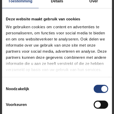
Toestemming
Details
Over
jeugd- of oudereninstellingen, de sportwereld, … Met
een diploma Agogische Wetenschappen kan je echt
overal
terecht
waar de ontwikkeling en
Deze website maakt gebruik van cookies
begeleiding van mensen centraal staat
, zowel in
We gebruiken cookies om content en advertenties te
de publieke als de private sector.
personaliseren, om functies voor social media te bieden
en om ons websiteverkeer te analyseren. Ook delen we
informatie over uw gebruik van onze site met onze
Ontdek je beroepsmogelijkheden
partners voor social media, adverteren en analyse. Deze
partners kunnen deze gegevens combineren met andere
informatie die u aan ze heeft verstrekt of die ze hebben
verzameld op basis van uw gebruik van hun services.
Toestemmingsselectie
Noodzakelijk
Voorkeuren