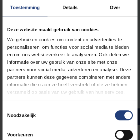
Toestemming
Details
Over
6
Kwantitatieve methoden
6
Media-economie
Deze website maakt gebruik van cookies
We gebruiken cookies om content en advertenties te
Keuze-opleidingsonderdeel
personaliseren, om functies voor social media te bieden
en om ons websiteverkeer te analyseren. Ook delen we
Kies één vak uit onderstaande opties.
informatie over uw gebruik van onze site met onze
partners voor social media, adverteren en analyse. Deze
partners kunnen deze gegevens combineren met andere
6
Politicologie: algemene inleiding
informatie die u aan ze heeft verstrekt of die ze hebben
6
Historische kritiek
verzameld op basis van uw gebruik van hun services.
Toestemmingsselectie
Noodzakelijk
Bachelorjaar 3
Studiepunten
Voorkeuren