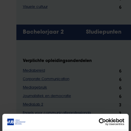
6
Visuele cultuur
Bachelorjaar 2
Studiepunten
Verplichte opleidingsonderdelen
6
Mediabeleid
6
Corporate Communication
6
Mediagebruik
6
Journalistiek en democratie
3
MediaLab 2
3
Engels voor communicatieprofessionals
6
Communicatiewetenschappen II
6
Kwalitatieve methoden