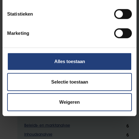
Verplichte opleidingsonderdelen
Statistieken
6
Mediarecht
6
Mediasociologie
Marketing
12
Bachelorproef Communicatiewetenschappen
3
MediaLab 3
3
Frans voor communicatieprofessionals
Alles toestaan
6
Filmgeschiedenis
Selectie toestaan
Keuze-opleidingsonderdeel "methodologie"
Weigeren
Kies één vak uit onderstaande opties.
6
Beleids- en marktanalyse
6
Inhoudsanalyse