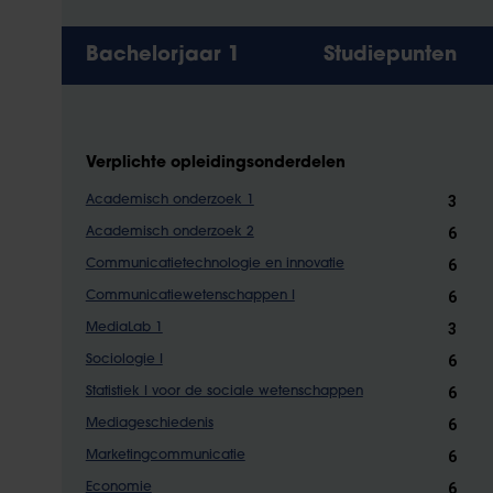
Bachelorjaar 1
Studiepunten
Verplichte opleidingsonderdelen
3
Academisch onderzoek 1
6
Academisch onderzoek 2
6
Communicatietechnologie en innovatie
6
Communicatiewetenschappen I
3
MediaLab 1
6
Sociologie I
6
Statistiek I voor de sociale wetenschappen
6
Mediageschiedenis
6
Marketingcommunicatie
6
Economie