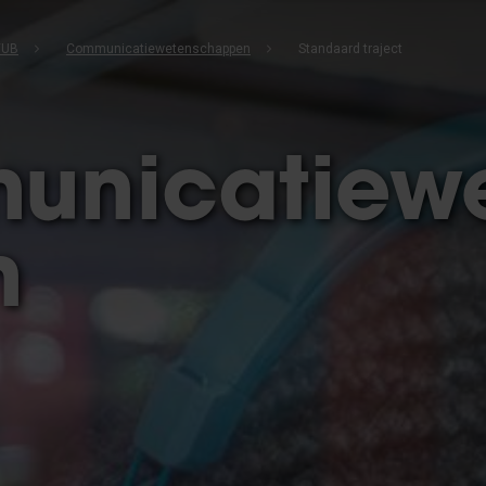
VUB
Communicatiewetenschappen
Standaard traject
nicatiew
n