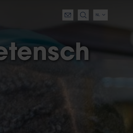
NL
etensch