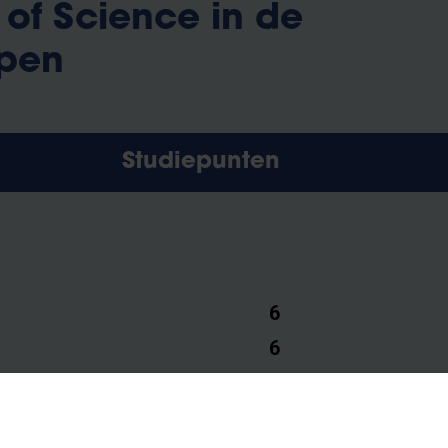
of Science in de
pen
Studiepunten
6
6
6
12