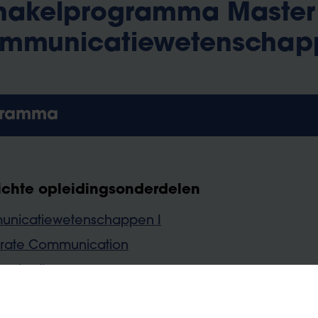
hakelprogramma Master 
mmunicatiewetenschap
gramma
ichte opleidingsonderdelen
nicatiewetenschappen I
rate Communication
gebruik
mische vaardigheden