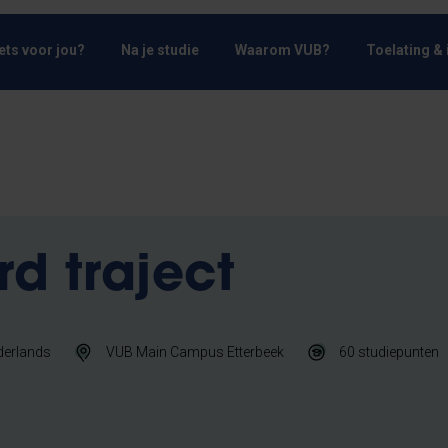
Iets voor jou?
Na je studie
Waarom VUB?
Toelating & 
d traject
derlands
VUB Main Campus Etterbeek
60
studiepunten