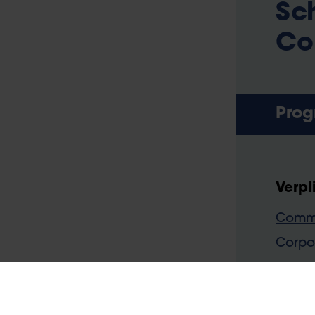
Sc
Co
Pro
Verpl
Commu
Corpo
Media
Acade