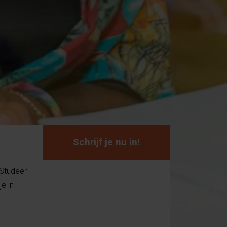
Schrijf je nu in!
 Studeer
e in