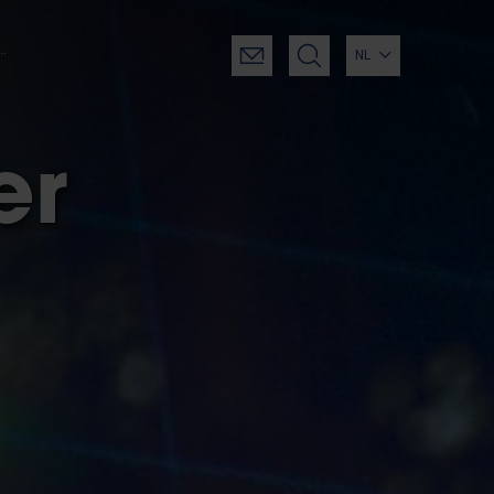
catieve master (Etterbeek)
NL
er