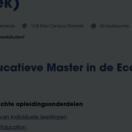
ek)
derlands
VUB Main Campus Etterbeek
60
studiepunten
 werkstudent
ucatieve Master in de Ec
ichte opleidingsonderdelen
van individuele leerlingen
 Education