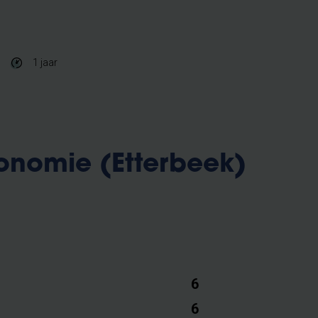
1 jaar
onomie (Etterbeek)
6
6