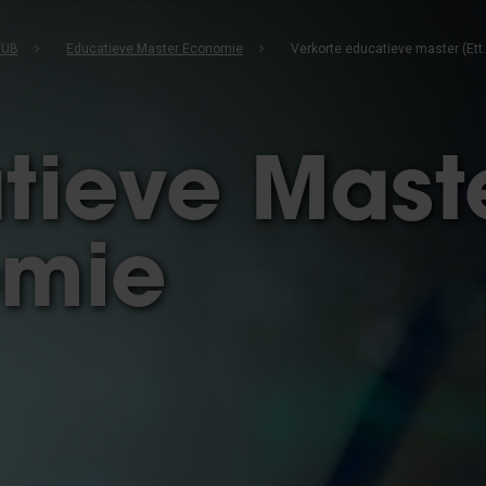
VUB
Educatieve Master Economie
Verkorte edu
tieve Mast
omie