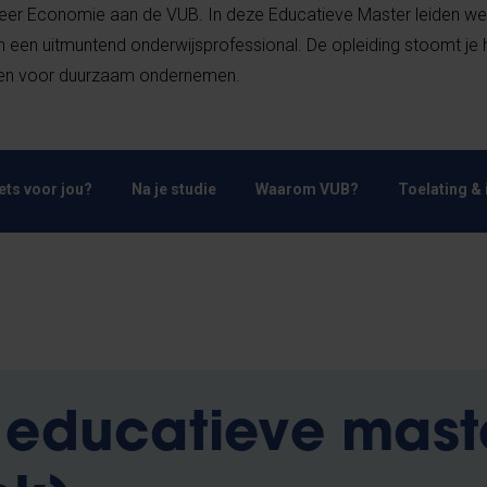
udeer Economie aan de VUB. In deze Educatieve Master leiden we
én een uitmuntend onderwijsprofessional. De opleiding stoomt je
ken voor duurzaam ondernemen.
Iets voor jou?
Na je studie
Waarom VUB?
Toelating & 
 educatieve mast