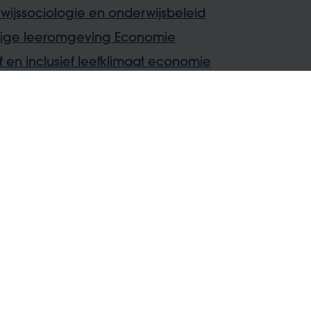
ijssociologie en onderwijsbeleid
tige leeromgeving Economie
ef en inclusief leefklimaat economie
dactiek Economie 1
dactiek Economie 2
lontwikkeling
sioneel leraarschap
zoekend leraarschap
-opleidingsonderdelen: je kiest voor 6
uit onderstaande opties
dactiek Wiskunde 1
dactiek Wiskunde 2