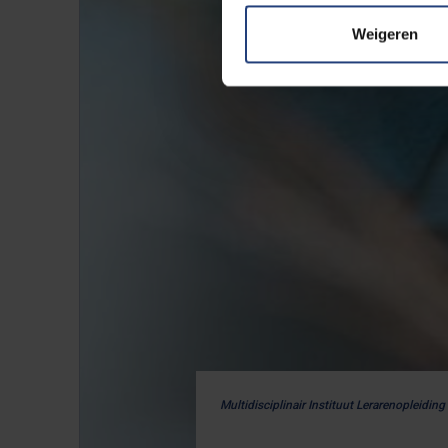
Weigeren
Multidisciplinair Instituut Lerarenopleiding