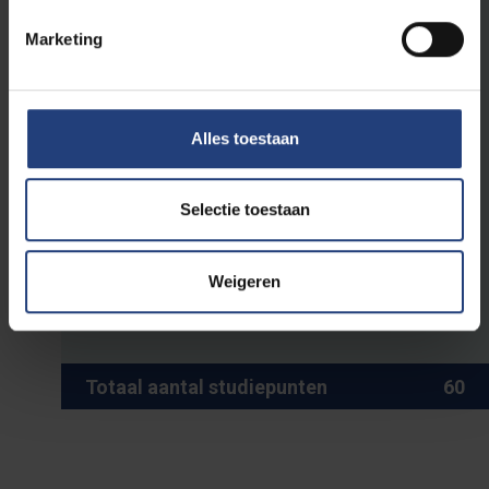
3
Vakdidactiek Informatica 1
Marketing
3
Vakdidactiek Informatica 2
3
Vakdidactiek Wiskunde 1
3
Vakdidactiek Wiskunde 2
Alles toestaan
3
Vakdidactiek Project Algemene Vakken (PAV) 1
3
Vakdidactiek Project Algemene Vakken (PAV) 2
Selectie toestaan
3
Vakdidactiek Humanistische levensbeschouwing in
dialoog 2
6
Onderwijsinnovatie en -technologie
Weigeren
6
Samen maken we de (wereld)stad
Totaal aantal studiepunten
60