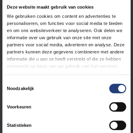
6
technologie
Deze website maakt gebruik van cookies
3
Schoolontwikkeling
We gebruiken cookies om content en advertenties te
9
Professioneel leraarschap
personaliseren, om functies voor social media te bieden
9
en om ons websiteverkeer te analyseren. Ook delen we
Onderzoekend leraarschap
informatie over uw gebruik van onze site met onze
partners voor social media, adverteren en analyse. Deze
partners kunnen deze gegevens combineren met andere
Keuze-opleidingsonderdelen: vakdidactieken
/ onderwijstechnologie (je kiest vier vakken
informatie die u aan ze heeft verstrekt of die ze hebben
uit onderstaande opties)
verzameld op basis van uw gebruik van hun services.
3
Vakdidactiek Aardrijkskunde 1
3
Vakdidactiek Aardrijkskunde 2
Toestemmingsselectie
Noodzakelijk
3
Vakdidactiek Biologie 1
3
Vakdidactiek Biologie 2
Voorkeuren
3
Vakdidactiek Chemie 1
3
Vakdidactiek Chemie 2
3
Vakdidactiek Fysica 1
Statistieken
3
Vakdidactiek Fysica 2