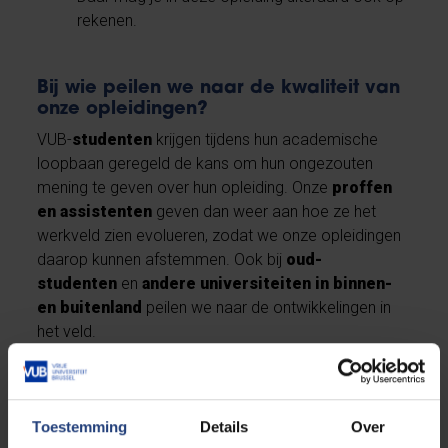
rekenen.
Bij wie peilen we naar de kwaliteit van
onze opleidingen?
VUB-
studenten
krijgen tijdens hun academische
loopbaan geregeld de kans om hun ongezouten
mening te geven over hun opleiding. Onze
proffen
en assistenten
geven dan weer aan hoe ze het
werkveld zien evolueren, zodat we onze opleidingen
daarop kunnen afstemmen. Ook bij
oud-
studenten
en
andere universiteiten in binnen-
en buitenland
peilen we naar de ontwikkelingen in
het veld.
Kwaliteitscyclus
Toestemming
Details
Over