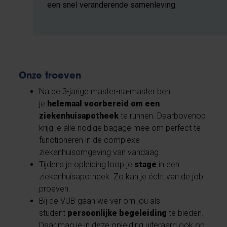
een snel veranderende samenleving.
Onze troeven
Na de 3-jarige master-na-master ben
je
helemaal voorbereid om een
ziekenhuisapotheek
te runnen. Daarbovenop
krijg je alle nodige bagage mee om perfect te
functioneren in de complexe
ziekenhuisomgeving van vandaag.
Tijdens je opleiding loop je
stage
in een
ziekenhuisapotheek. Zo kan je écht van de job
proeven.
Bij de VUB gaan we ver om jou als
student
persoonlijke begeleiding
te bieden.
Daar mag je in deze opleiding uiteraard ook op