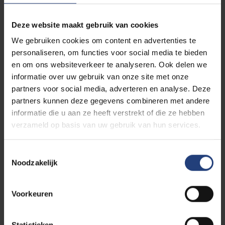
Deze website maakt gebruik van cookies
We gebruiken cookies om content en advertenties te
personaliseren, om functies voor social media te bieden
en om ons websiteverkeer te analyseren. Ook delen we
informatie over uw gebruik van onze site met onze
partners voor social media, adverteren en analyse. Deze
partners kunnen deze gegevens combineren met andere
informatie die u aan ze heeft verstrekt of die ze hebben
verzameld op basis van uw gebruik van hun services.
Toestemmingsselectie
Noodzakelijk
Voorkeuren
Ontwikkelkansen
Omdat de doelgroep van studenten zo divers is,
verschillen hun noden soms sterk. Daar proberen we
Statistieken