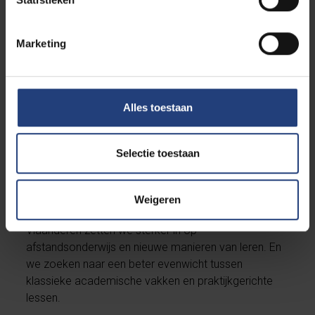
in het opleidingsprogramma zoveel mogelijk rekening
mee te houden.
Praktijkgericht werken rond
Marketing
complexere cases
is alvast een manier om dat te
doen.
Alles toestaan
Waar is de opleiding nu al mee bezig?
De opleiding bekijkt nu structurelere samenwerkingen
Selectie toestaan
met andere opleidingen en instellingen. Ons netwerk
van oud-studenten willen we nauwer betrekken, ook
om de vinger aan de pols te houden over de
Weigeren
sociaalrechtelijke actualiteit. Zoals elke opleiding in
Vlaanderen zetten we sterker in op
afstandsonderwijs en nieuwe manieren van leren. En
we zoeken naar een beter evenwicht tussen
klassieke academische vakken en praktijkgerichte
lessen.