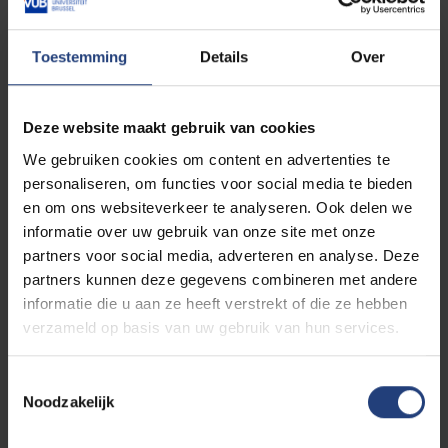
verdiepen en deze nieuwe inzichten toepassen
in de klaspraktijk?
Je wil in deze nieuwe multidisciplinaire
Toestemming
Details
Over
opleiding jouw persoonlijk perspectief
verbreden en een kritische blik ontwikkelen op
bestaande praktijken?
Deze website maakt gebruik van cookies
Je wil bijdragen aan de kwaliteit en innovatie
We gebruiken cookies om content en advertenties te
van ons basisonderwijs?
personaliseren, om functies voor social media te bieden
Je wil actief meewerken aan de ontwikkeling
en om ons websiteverkeer te analyseren. Ook delen we
van je (toekomstige) school in teamverband?
informatie over uw gebruik van onze site met onze
partners voor social media, adverteren en analyse. Deze
partners kunnen deze gegevens combineren met andere
Evidence informed aan de
informatie die u aan ze heeft verstrekt of die ze hebben
slag in de praktijk
verzameld op basis van uw gebruik van hun services.
In de master basisonderwijs aan de Vrije Universiteit
Toestemmingsselectie
Noodzakelijk
Brussel (VUB) word je vanaf het begin
ondergedompeld in het onderwijsveld. Ons