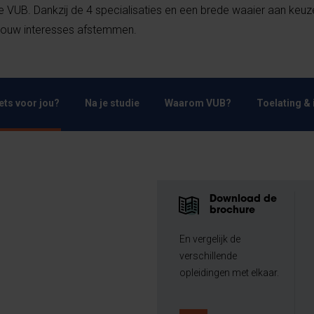
UB. Dankzij de 4 specialisaties en een brede waaier aan keu
 jouw interesses afstemmen.
Iets voor jou?
Na je studie
Waarom VUB?
Toelating & 
Download de
brochure
En vergelijk de
verschillende
opleidingen met elkaar.