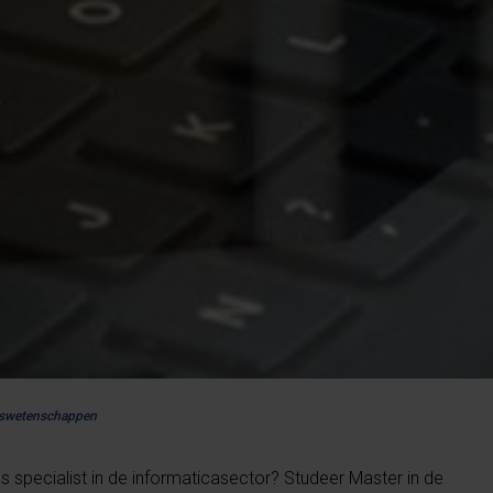
urswetenschappen
s specialist in de informaticasector? Studeer Master in de