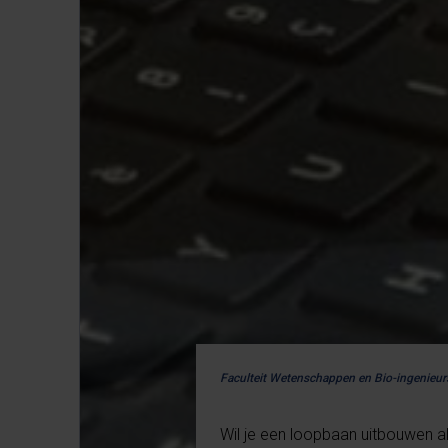
Faculteit Wetenschappen en Bio-ingenie
Wil je een loopbaan uitbouwen al