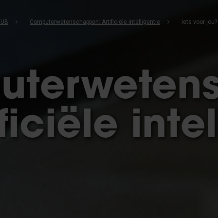
VUB
Computerwetenschappen: Artificiële intelligentie
Iets voor jou?
uterweten
ficiële inte