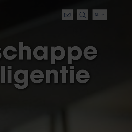
NL
schappe
lligentie