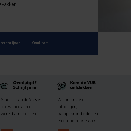
zevakken
inschrijven
Kwaliteit
Overtuigd?
Kom de VUB
Schrijf je in!
ontdekken
Studeer aan de VUB en
We organiseren
bouw mee aan de
infodagen,
wereld van morgen.
campusrondleidingen
en online infosessies.