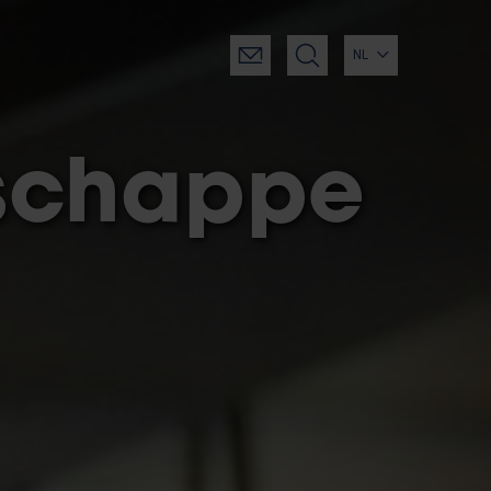
NL
schappe