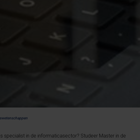
urswetenschappen
s specialist in de informaticasector? Studeer Master in de