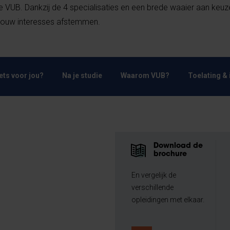
UB. Dankzij de 4 specialisaties en een brede waaier aan keu
 jouw interesses afstemmen.
Iets voor jou?
Na je studie
Waarom VUB?
Toelating & 
Download de
brochure
En vergelijk de
verschillende
opleidingen met elkaar.