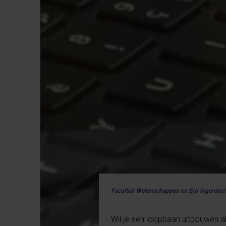
Faculteit Wetenschappen en Bio-ingenie
Wil je een loopbaan uitbouwen al