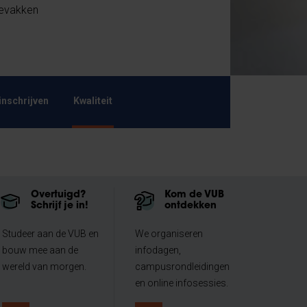
zevakken
inschrijven
Kwaliteit
Overtuigd?
Kom de VUB
Schrijf je in!
ontdekken
Studeer aan de VUB en
We organiseren
bouw mee aan de
infodagen,
wereld van morgen.
campusrondleidingen
en online infosessies.