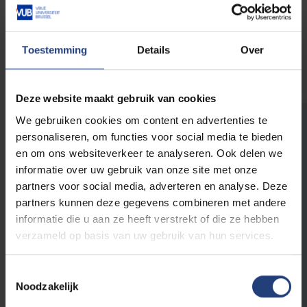
Postgraduaten, permanente
Toestemming
Details
Over
vormingen en microcredentials
Deze website maakt gebruik van cookies
We gebruiken cookies om content en advertenties te
Wist je dat we soms ook bio-
personaliseren, om functies voor social media te bieden
ingenieurs zoeken aan de VUB?
en om ons websiteverkeer te analyseren. Ook delen we
Je leest het goed. Een boeiende en zinvolle
informatie over uw gebruik van onze site met onze
carrière uitbouwen als bio-ingenieur of
partners voor social media, adverteren en analyse. Deze
specialist in chemie- en bioprocestechnologie:
partners kunnen deze gegevens combineren met andere
het kan ook bij jouw alma mater. Wij zijn een
informatie die u aan ze heeft verstrekt of die ze hebben
grote organisatie en zoeken daarom naar heel
verzameld op basis van uw gebruik van hun services.
diverse profielen.
Toestemmingsselectie
Noodzakelijk
Ontdek welke vacatures momenteel