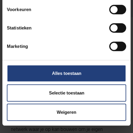
openstaan
Voorkeuren
Statistieken
Marketing
Meer over onze werking voor oud-
studenten
Alles toestaan
Sluit je aan bij onze
Selectie toestaan
community van alumni
Weigeren
Een VUB-diploma
levert je niet alleen een sterk
visitekaartje op de arbeidsmarkt op, maar ook een
netwerk waar je op kan bouwen om je eigen