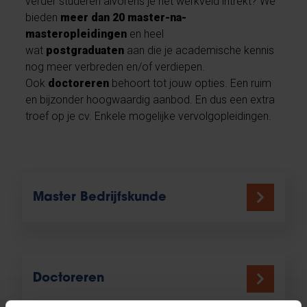
verder studeren alvorens je het werkveld intrekt? We
bieden
meer dan 20 master-na-
masteropleidingen
en heel
wat
postgraduaten
aan die je academische kennis
nog meer verbreden en/of verdiepen.
Ook
doctoreren
behoort tot jouw opties. Een ruim
en bijzonder hoogwaardig aanbod. En dus een extra
troef op je cv. Enkele mogelijke vervolgopleidingen.
Master Bedrijfskunde
Doctoreren