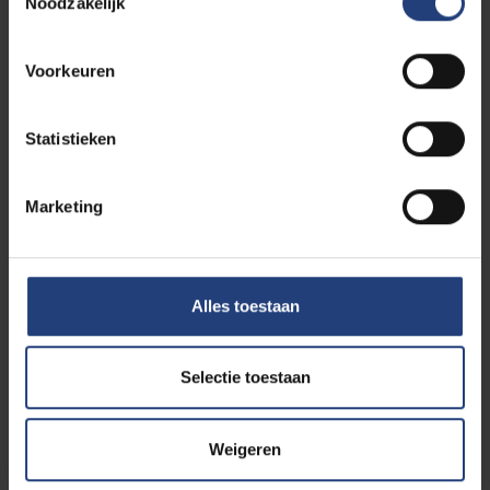
Noodzakelijk
Voorkeuren
Dit wordt jouw leefwereld
Statistieken
Als je kiest voor een opleiding Elektronica – ICT aan
de VUB, dan volg je les op onze VUB Main Campus
Marketing
in Brussel. Wil je er nu al eens rondwandelen? Dat
kan via onze online campus tour. Proef de sfeer,
ontdek onze studentenfaciliteiten en laat de
campus virtueel tot leven komen.
Alles toestaan
Selectie toestaan
Weigeren
Werken en studeren