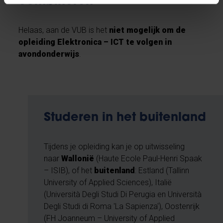
combineren
Helaas, aan de VUB is het
niet mogelijk om de
opleiding Elektronica – ICT te volgen in
avondonderwijs
.
Studeren in het buitenland
Tijdens je opleiding kan je op uitwisseling
naar
Wallonië
(Haute Ecole Paul-Henri Spaak
– ISIB), of het
buitenland
: Estland (Tallinn
University of Applied Sciences), Italië
(Università Degli Studi Di Perugia en Università
Degli Studi di Roma 'La Sapienza'), Oostenrijk
(FH Joanneum – University of Applied