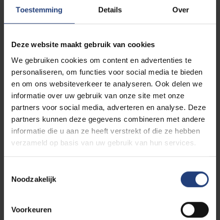
Toestemming
Details
Over
De afgestudeerden van de postgraduaatopleiding
Sportmanagement komen overal in de
sportindustrie
terecht,
in binnen- én buitenland
.
Deze website maakt gebruik van cookies
We gebruiken cookies om content en advertenties te
En dit van A tot Z, van atletiek tot zwemmen, over
personaliseren, om functies voor social media te bieden
adidas, BOIC, Decathlon, FIFA, Flanders Classics,
en om ons websiteverkeer te analyseren. Ook delen we
Golazo, IOC, KBVB, Red Bull, Sportizon en
informatie over uw gebruik van onze site met onze
verschillende voetbalclubs en sportbonden. Ook je
partners voor social media, adverteren en analyse. Deze
eigen
managementbureau
voor sporters oprichten
partners kunnen deze gegevens combineren met andere
behoort tot de mogelijkheden.
informatie die u aan ze heeft verstrekt of die ze hebben
verzameld op basis van uw gebruik van hun services.
Ontdek je beroepsmogelijkheden
Toestemmingsselectie
Noodzakelijk
Voorkeuren