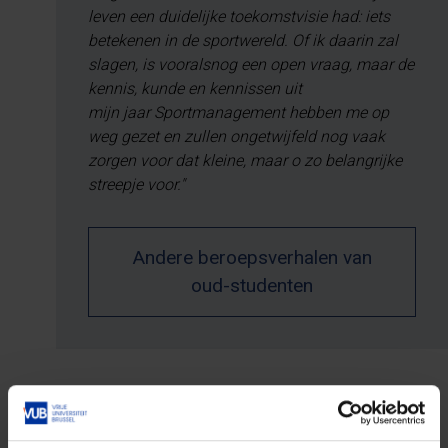
leven een duidelijke toekomstvisie had: iets
betekenen in de sportwereld. Of ik daarin zal
slagen, is vooralsnog een open vraag, maar de
kennis, kunde en kennissen uit
mijn jaar Sportmanagement hebben me op
weg gezet en zullen ongetwijfeld nog vaak
zorgen voor dat kleine, maar o zo belangrijke
streepje voor."
Andere beroepsverhalen van
oud-studenten
Na je studie