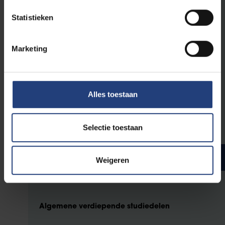
Statistieken
Kies één van deze 5 keuzevakken.
Marketing
3
Philosophy of Science
3
De grote stromingen uit de wijsbegeerte
3
Internationalisation and Society Linguistics and Literary
Studies 1 - EUTOPIA
Alles toestaan
3
Chinese Proficieny I
3
Chinese History
Selectie toestaan
Bachelorjaar 3
Studiepunten
Weigeren
Algemene verdiepende studiedelen