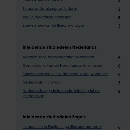
3
Bouwstenen van de taal
3
Europese literatuurgeschiedenis
3
Taal in meertalige contexten
3
Bouwstenen van de literaire analyse
Inleidende studiedelen Nederlands
6
Academische taalbeheersing Nederlands
6
Geschiedenis van de Nederlandse letterkunde
6
Bouwstenen van het Nederlands: klank, woord, zin
3
Nederlands in contact
3
Nederlandstalige letterkunde: inleiding tot de
teksttanalyse
Inleidende studiedelen Engels
6
Introduction to English linguistics and grammar