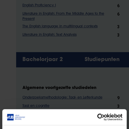
6
English Proficiency I
6
Literature in English: From the Middle Ages to the
Present
3
The English language in multilingual contexts
3
Literature in English: Text Analysis
Bachelorjaar 2
Studiepunten
Algemene voortgezette studiedelen
9
Onderzoeksmethodologie: Taal- en Letterkunde
3
Taal en cognitie
3
Literatuur, samenleving en de stad