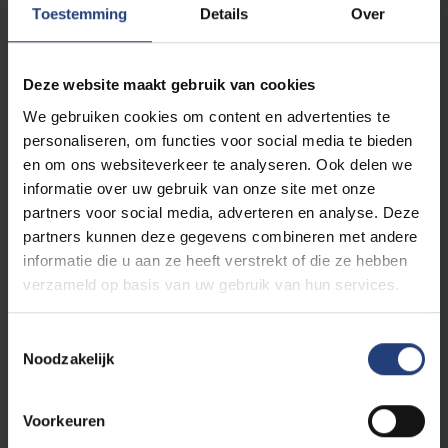
Toestemming
Details
Over
Voortgezette studiedelen Nederlands
6
Nederlands: taalsysteem
Deze website maakt gebruik van cookies
6
Nederlandstalige letterkunde: stad en samenleving
We gebruiken cookies om content en advertenties te
6
Academische taalbeheersing Nederlands 2
personaliseren, om functies voor social media te bieden
3
Onderzoeksmethodologie: Nederlands
en om ons websiteverkeer te analyseren. Ook delen we
informatie over uw gebruik van onze site met onze
partners voor social media, adverteren en analyse. Deze
Voortgezette studiedelen Engels
partners kunnen deze gegevens combineren met andere
6
The Morphosyntax of English
informatie die u aan ze heeft verstrekt of die ze hebben
verzameld op basis van uw gebruik van hun services.
6
English Proficiency II
6
Identities in Literature in English
Toestemmingsselectie
3
Research methodology: English
Noodzakelijk
Keuzemodule Bachelorjaar 2
Voorkeuren