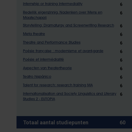
6
Internship or training Intermediality
6
Redelijk eigenzinnig. Nadenken over Mens en
Maatschappij
6
Storytelling: Dramaturgy and Screenwriting Research
6
Meta theatre
6
Theatre and Performance Studies
6
Poésie française : modernisme et avant-garde
6
Poésie et intermédialité
6
Aspecten van theatertheorie
6
Teatro hispánico
6
Talent for research: research training MA
6
Internationalisation and Society Linguistics and Literary
Studies 2 - EUTOPIA
Totaal aantal studiepunten
60