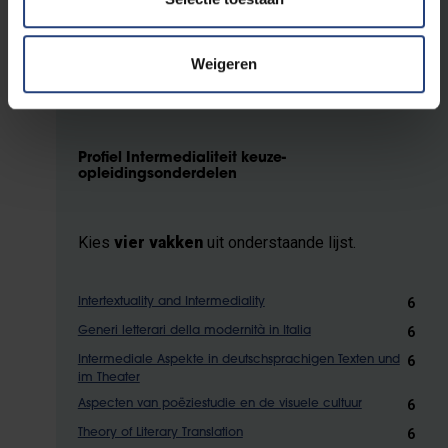
6
Teatro hispánico
6
Adquisición del español como lengua extranjera
Weigeren
6
Sintaxis y semántica del español
Profiel Intermedialiteit keuze-
opleidingsonderdelen
Kies
vier vakken
uit onderstaande lijst.
6
Intertextuality and Intermediality
6
Generi letterari della modernità in Italia
6
Intermediale Aspekte in deutschsprachigen Texten und
im Theater
6
Aspecten van poëziestudie en de visuele cultuur
6
Theory of Literary Translation