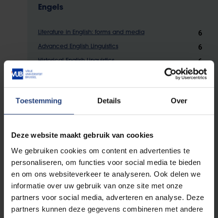
Engels
6
Literature in English: forms and media
6
Advanced English Linguistics
6
Historical English Linguistics
6
English Linguistics: the Acquisition of English
6
Postcolonial and Postmigration Literature in English
Toestemming
Details
Over
Frans
Deze website maakt gebruik van cookies
6
Poésie française : modernisme et avant-garde
We gebruiken cookies om content en advertenties te
6
Acquisition du français langue étrangère
personaliseren, om functies voor social media te bieden
6
Syntaxe du français moderne
en om ons websiteverkeer te analyseren. Ook delen we
informatie over uw gebruik van onze site met onze
6
Grammaire appliquée à l'enseignement du FLE
partners voor social media, adverteren en analyse. Deze
6
Poésie et intermédialité
partners kunnen deze gegevens combineren met andere