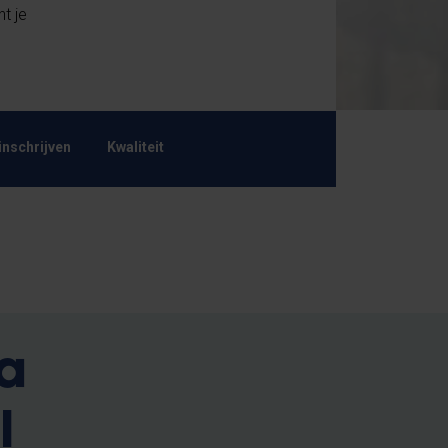
nt je
inschrijven
Kwaliteit
a
l