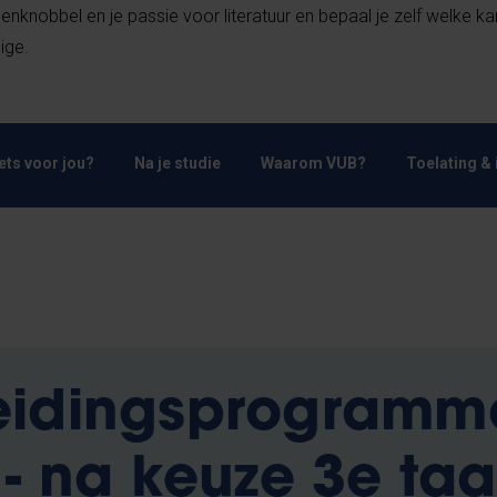
lenknobbel en je passie voor literatuur en bepaal je zelf welke ka
dige.
Iets voor jou?
Na je studie
Waarom VUB?
Toelating & 
eidingsprogramm
 - na keuze 3e taa