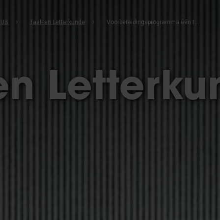
VUB
Taal- en Letterkunde
Voorbereidingsprogramma één taal - na keuze 3e taal
en Letterk