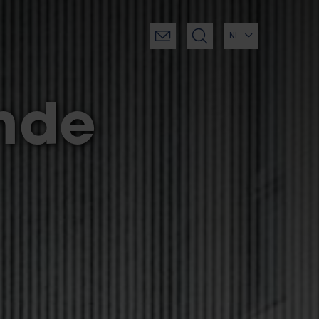
NL
unde