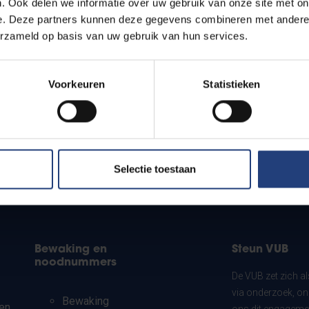
. Ook delen we informatie over uw gebruik van onze site met on
e. Deze partners kunnen deze gegevens combineren met andere i
erzameld op basis van uw gebruik van hun services.
Voorkeuren
Statistieken
?
Selectie toestaan
Bewaking en
Steun VUB
noodnummers
De VUB zet zich a
via onderzoek, on
Bewaking
en