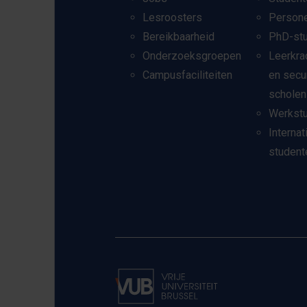
Lesroosters
Person
Bereikbaarheid
PhD-st
Onderzoeksgroepen
Leerkra
Campusfaciliteiten
en secu
scholen
Werkst
Internat
student