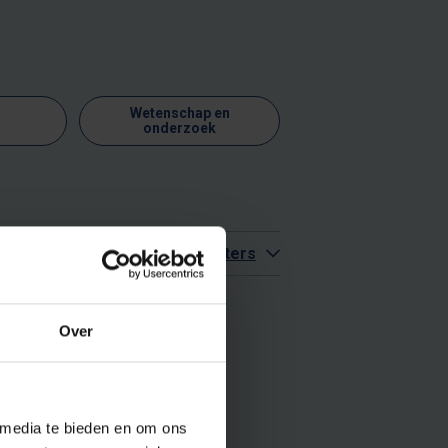
Wetenschap en
onderzoek
Meer filters
Over
 media te bieden en om ons