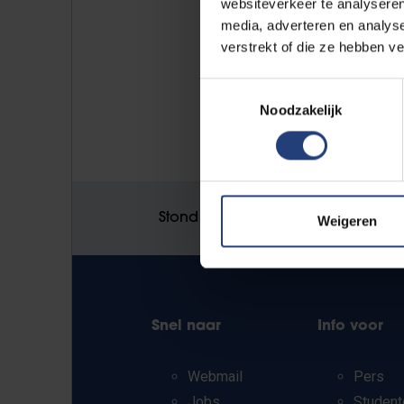
websiteverkeer te analyseren
media, adverteren en analys
verstrekt of die ze hebben v
Toestemmingsselectie
Noodzakelijk
Stond er een fout op deze pagina
Weigeren
Snel naar
Info voor
Webmail
Pers
Jobs
Student