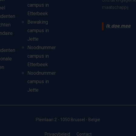
ons dit engagemen
campus in
eel
maatschappij.
Etterbeek
udenten
Bewaking
chten
Ik doe mee
campus in
ndaire
Jette
Noodnummer
udenten
campus in
ionale
Etterbeek
en
Noodnummer
campus in
Jette
Pleinlaan 2 - 1050 Brussel - België
Privacybeleid
Contact