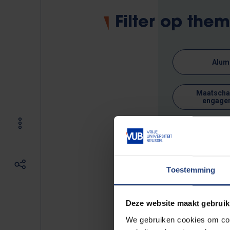
Filter op the
Alum
Maatschap
engage
0 resultaten ge
Toestemming
Geen evenemen
Deze website maakt gebruik
We gebruiken cookies om cont