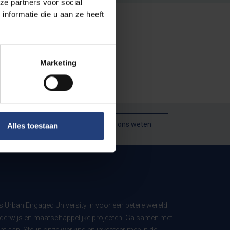
ze partners voor social
nformatie die u aan ze heeft
Marketing
Laat het ons weten
Alles toestaan
ls Urban Engaged University in voor een betere wereld
derwijs en maatschappelijke projecten. Ga samen met