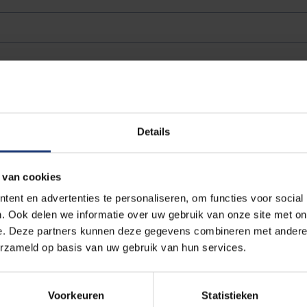
gen in de toekomst ligt.
Details
 van cookies
en in de toekomst ligt.
ent en advertenties te personaliseren, om functies voor social
. Ook delen we informatie over uw gebruik van onze site met on
e. Deze partners kunnen deze gegevens combineren met andere i
erzameld op basis van uw gebruik van hun services.
s twee weken in de toekomst ligt.
Voorkeuren
Statistieken