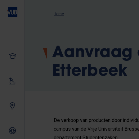
Overslaan
en
Kruimelpad
Home
naar
de
inhoud
gaan
Aanvraag 
Studeren
Etterbeek
Ons onderzoek
Samen innoveren
De verkoop van producten door individu
campus van de Vrije Universiteit Brusse
Internationale relaties
departement Studentenzaken.