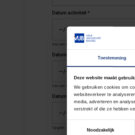
Datum activiteit
*
Kies een datum en tijdstip dat minstens twee werkda
Datum activiteit *
*
Toestemming
Deze website maakt gebruik
Kies een datum en tijdstip dat minstens vier werkdag
We gebruiken cookies om cont
websiteverkeer te analyseren
Datum activiteit **
*
media, adverteren en analys
verstrekt of die ze hebben v
Toestemmingsselectie
Opgelet: vraag een datum en tijdstip aan dat minsten
Noodzakelijk