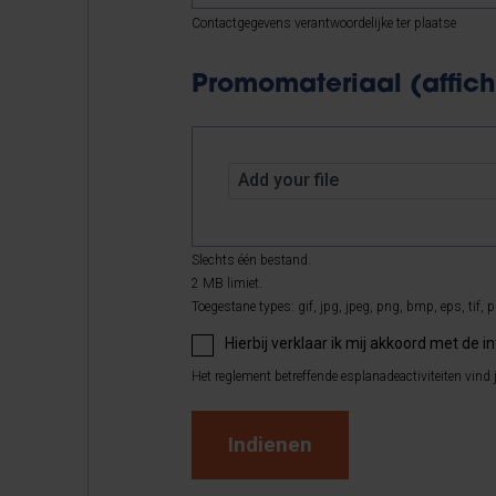
Contactgegevens verantwoordelijke ter plaatse
Promomateriaal (affiche, 
Add your file
Slechts één bestand.
2 MB limiet.
Toegestane types: gif, jpg, jpeg, png, bmp, eps, tif, pi
Hierbij verklaar ik mij akkoord met de 
Het reglement betreffende esplanadeactiviteiten vind j