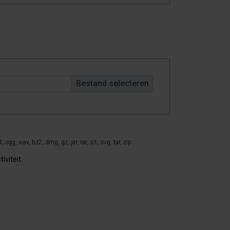
 ogg, wav, bz2, dmg, gz, jar, rar, sit, svg, tar, zip.
iviteit.