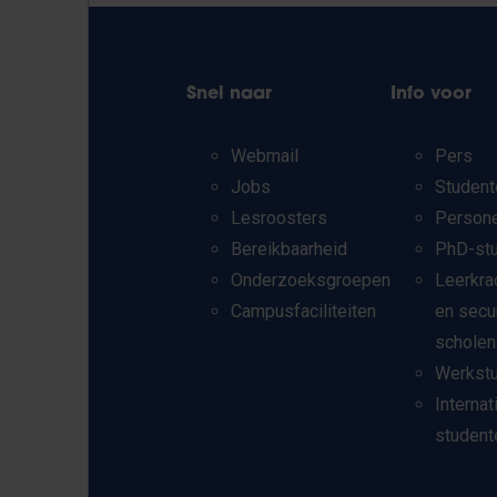
Snel naar
Info voor
Webmail
Pers
Jobs
Student
Lesroosters
Person
Bereikbaarheid
PhD-st
Onderzoeksgroepen
Leerkra
Campusfaciliteiten
en secu
scholen
Werkst
Internat
student