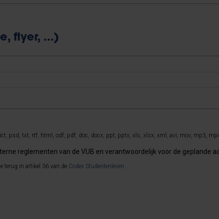
flyer, ...)
ct, psd, txt, rtf, html, odf, pdf, doc, docx, ppt, pptx, xls, xlsx, xml, avi, mov, mp3, mp4,
interne reglementen van de VUB en verantwoordelijk voor de geplande act
e terug in artikel 36 van de
Codex Studentenleven
.