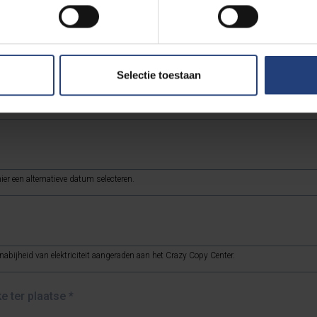
Selectie toestaan
ier een alternatieve datum selecteren.
bijheid van elektriciteit aangeraden aan het Crazy Copy Center.
e ter plaatse
*