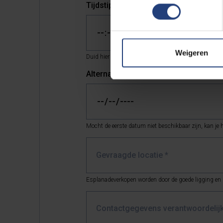
Tijdstip
*
Weigeren
Duid hier het gewenste startuur aan.
Alternatieve datum
Mocht de eerste datum niet beschikbaar zijn, kan je h
Gevraagde locatie *
Esplanadeverkopen worden door de goede ligging en na
Contactgegevens verantwoordelijk