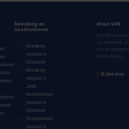
Bewaking en
Steun VUB
noodnummers
De VUB zet zich a
via onderzoek, on
Bewaking
en
ons dit engagemen
campus in
eel
maatschappij.
Etterbeek
udenten
Bewaking
chten
Ik doe mee
campus in
ndaire
Jette
Noodnummer
udenten
campus in
ionale
Etterbeek
en
Noodnummer
campus in