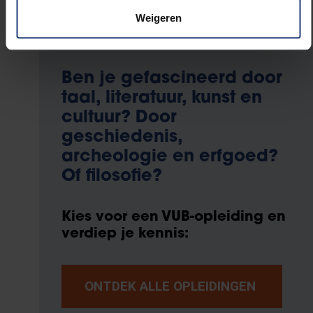
Weigeren
Ben je gefascineerd door
taal, literatuur, kunst en
cultuur? Door
geschiedenis,
archeologie en erfgoed?
Of filosofie?
Kies voor een VUB-opleiding en
verdiep je kennis:
ONTDEK ALLE OPLEIDINGEN