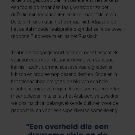
anders opgebouwd dan in Vlaanderen (met telkens
een focus op maar één taal), waardoor ze per
definitie minder studenten kennen, maar “klein” zijn
Duits en Frans natuurlijk helemaal niet. Afgaand op
het aantal moedertaalsprekers zijn dat zelfs de twee
grootste Europese talen, na het Russisch.
Taal is de toegangspoort naar de meest essentiële
vaardigheden voor de samenleving van vandaag:
kennis, inzicht, communicatieve vaardigheden en
kritisch en probleemoplossend denken. Snoeien in
het talenaanbod dreigt zo de blik van een hele
maatschappij te verengen. Als we geen specialisten
meer opleiden in talen als het Arabisch, verzwakken
we ons inzicht in belangwekkende culturen voor de
geopolitiek en voor een superdiverse samenleving.
"Een overheid die een