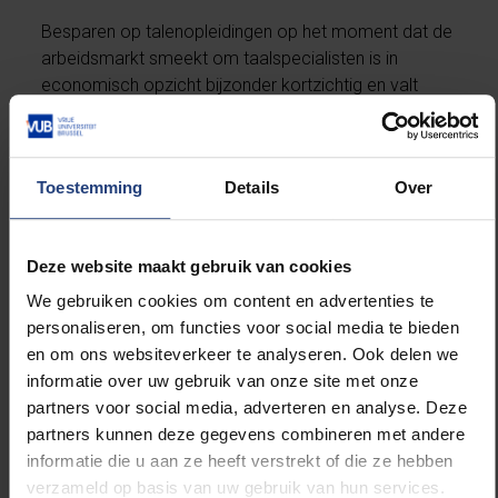
Besparen op talenopleidingen op het moment dat de
arbeidsmarkt smeekt om taalspecialisten is in
economisch opzicht bijzonder kortzichtig en valt
beleidsmatig niet te verdedigen. De maatregelen zijn
geen fataliteit maar een duidelijke beleidskeuze van
zowel de universiteiten als de overheid. Een overheid
Toestemming
Details
Over
die een duurzame visie op de samenleving
ontwikkelt, schaft geen talenopleidingen af maar
investeert erin zodat ze aantrekkelijker worden voor
Deze website maakt gebruik van cookies
een toenemend aantal studenten en ziet ook de
waarde in van opleidingen die meer een niche zullen
We gebruiken cookies om content en advertenties te
blijven maar waarvan de disciplinaire kennis
personaliseren, om functies voor social media te bieden
behouden moet blijven.
en om ons websiteverkeer te analyseren. Ook delen we
informatie over uw gebruik van onze site met onze
partners voor social media, adverteren en analyse. Deze
We steunen de Nederlandse taaldocenten die
partners kunnen deze gegevens combineren met andere
protest aantekenen tegen deze maatregelen.
informatie die u aan ze heeft verstrekt of die ze hebben
Hopelijk lukt het hen om het besef in Nederland door
verzameld op basis van uw gebruik van hun services.
te laten dringen dat talenkennis van groot