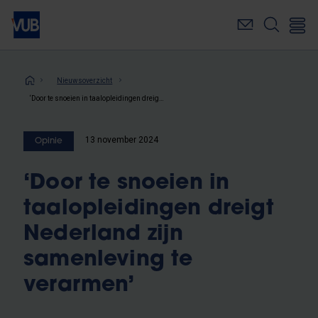
Overslaan
en
naar
de
inhoud
Kruimelpad
Nieuwsoverzicht
gaan
‘Door te snoeien in taalopleidingen dreigt Nederland zijn samenleving te verarmen’
13 november 2024
Opinie
‘Door te snoeien in
taalopleidingen dreigt
Nederland zijn
samenleving te
verarmen’