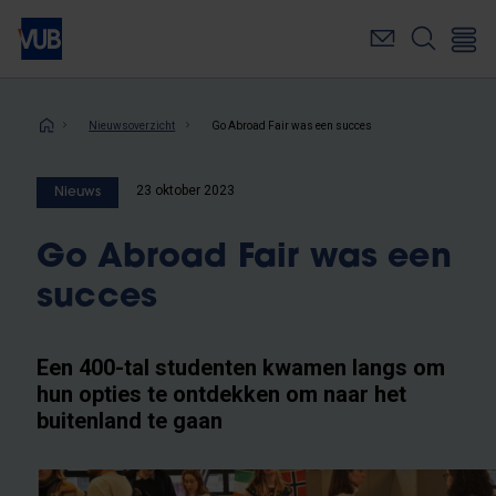
Overslaan
en
naar
de
inhoud
Kruimelpad
Nieuwsoverzicht
Go Abroad Fair was een succes
gaan
23 oktober 2023
Nieuws
Go Abroad Fair was een
succes
Een 400-tal studenten kwamen langs om
hun opties te ontdekken om naar het
buitenland te gaan