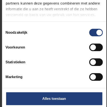
partners kunnen deze gegevens combineren met andere
drankjes gegarandeerd! Tot dan!
informatie die u aan ze heeft verstrekt of die ze hebben
verzameld op basis van uw gebruik van hun services.
Toestemmingsselectie
Lees meer over:
Noodzakelijk
Internationaal
Voorkeuren
Internationale studenten
Statistieken
Internationale Relaties
Marketing
Faculteit Geneeskunde en Farmacie
Faculteit Ingenieurswetenschappen
Alles toestaan