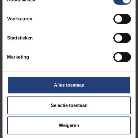
Internationale studenten
Voorkeuren
Internationale Relaties
Statistieken
Faculteit Geneeskunde en Farmacie
Marketing
Faculteit Ingenieurswetenschappen
Faculteit Letteren en Wijsbegeerte
Alles toestaan
Faculteit Lichamelijke Opvoeding en
Kinesitherapie
Selectie toestaan
Faculteit Psychologie en
Educatiewetenschappen
Weigeren