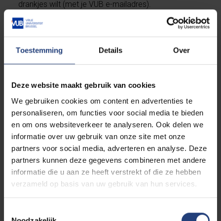
drankjes wilt (met je VUB e-mailadres).
We zien je daar en dan?
Toestemming
Details
Over
Lounge bar 1050, campus Etterbeek Ι 29
november 2023 Ι 12:30-17:00
- Meer info over naar
het buitenland gaan terwijl je aan de VUB studeert,
Deze website maakt gebruik van cookies
vind je
online
.
We gebruiken cookies om content en advertenties te
personaliseren, om functies voor social media te bieden
en om ons websiteverkeer te analyseren. Ook delen we
informatie over uw gebruik van onze site met onze
partners voor social media, adverteren en analyse. Deze
Lees meer over:
partners kunnen deze gegevens combineren met andere
informatie die u aan ze heeft verstrekt of die ze hebben
Onderwijs
verzameld op basis van uw gebruik van hun services.
Internationaal
Toestemmingsselectie
Noodzakelijk