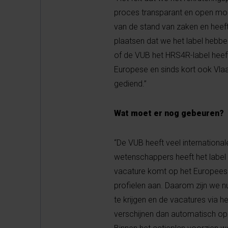
proces transparant en open moet
van de stand van zaken en heef
plaatsen dat we het label hebb
of de VUB het HRS4R-label heeft.
Europese en sinds kort ook Vlaa
gediend.”
Wat moet er nog gebeuren?
“De VUB heeft veel internationa
wetenschappers heeft het label
vacature komt op het Europees p
profielen aan. Daarom zijn we n
te krijgen en de vacatures via 
verschijnen dan automatisch op 