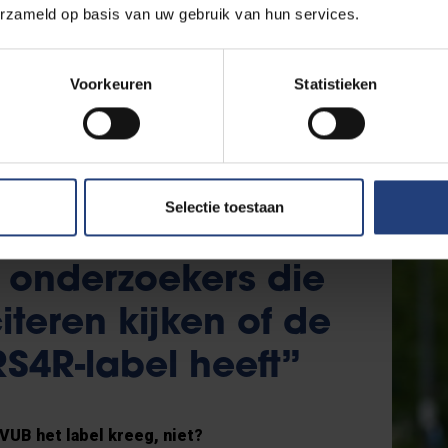
erzameld op basis van uw gebruik van hun services.
egels en de verwachtingen waar je je als onderzoeker aan moet
or de Onderzoeker, een document dat alle handvatten rond regel
ures biedt. Dat zijn we aan het herzien en in de loop van 2025 k
Voorkeuren
Statistieken
 ook data verzamelen, vandaar dat we de PhD-survey elk jaar on
nds begin dit jaar organiseren we ook
een exit survey
bij gedoct
ijn. Al die kennis wordt gebundeld in het nieuwe charter.”
Selectie toestaan
el onderzoekers die
citeren kijken of de
S4R-label heeft”
VUB het label kreeg, niet?