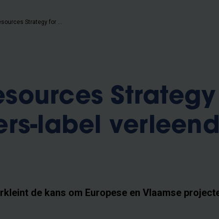
Human Resources Strategy for Researchers-label verleend aan de VUB
ources Strategy 
rs-label verleen
 verkleint de kans om Europese en Vlaamse project