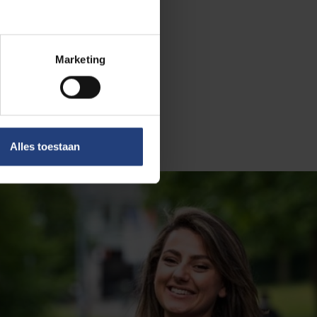
 houden. Aan de
s,
omt er een
Marketing
der al onze
oreerden om te
Alles toestaan