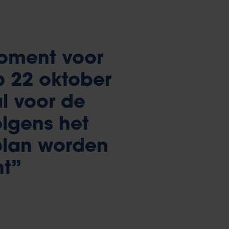
oment voor
p 22 oktober
l voor de
olgens het
plan worden
cht”