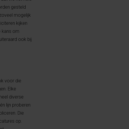
orden gesteld
zoveel mogelijk
iciteren kijken
de kans om
iteraard ook bij
ok voor die
en. Elke
heel diverse
n lijn proberen
liceren. Die
catures op.