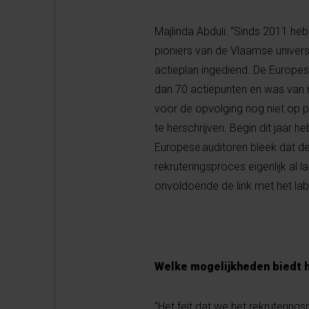
Majlinda Abduli: “Sinds 2011 he
pioniers van de Vlaamse univer
actieplan ingediend. De Europe
dan 70 actiepunten en was van
voor de opvolging nog niet op 
te herschrijven. Begin dit jaar 
Europese auditoren bleek dat d
rekruteringsproces eigenlijk al 
onvoldoende de link met het la
Welke mogelijkheden biedt h
“Het feit dat we het rekruterin