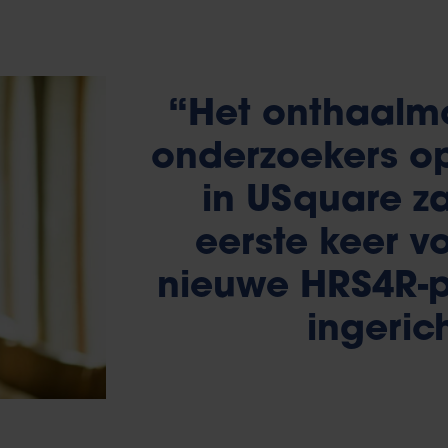
“Het onthaalm
onderzoekers o
in USquare za
eerste keer v
nieuwe HRS4R-
ingeri