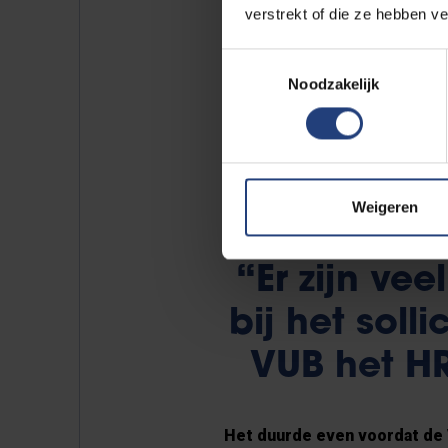
verstrekt of die ze hebben v
Een derde reden gaat over de r
VUB hanteren we het Charter vo
Toestemmingsselectie
verwachtingen, ethiek en proced
Noodzakelijk
nieuwe versie. We gaan daarbij
doctoraatsstudenten houden. Si
achterhalen wat hun ervaringen z
Weigeren
“Er zijn ve
bij het solli
VUB het HR
Het duurde even voordat de 