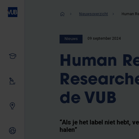
Overslaan
en
Kruimelpad
Nieuwsoverzicht
naar
de
inhoud
09 september 2024
Nieuws
gaan
Studeren
Human Res
Researche
Ons onderzoek
de VUB
Samen innoveren
“Als je het label niet hebt,
halen”
Internationale relaties