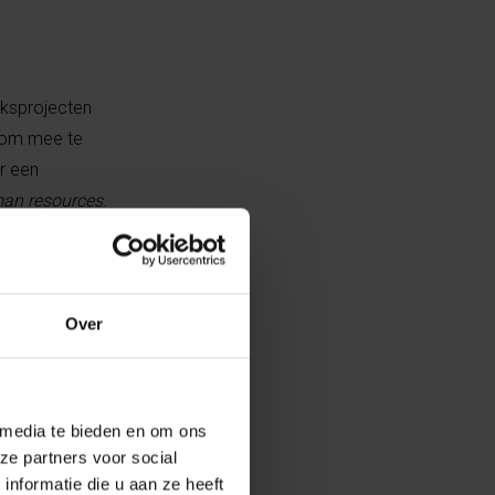
eksprojecten
e om mee te
r een
an resources
.
et onthaal van
erd, er wordt
Over
ld, zodat zij
van de
 vrijwillige
zal voor de
 media te bieden en om ons
ze partners voor social
nformatie die u aan ze heeft