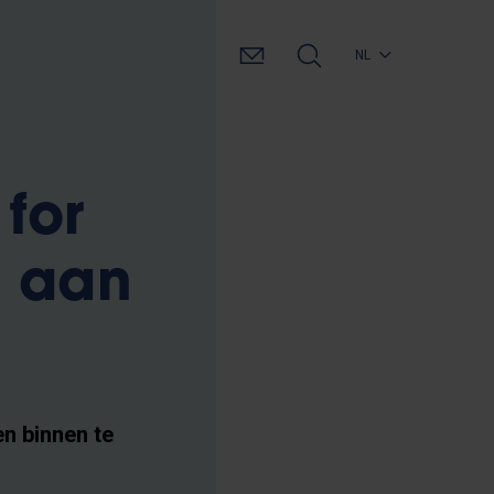
NL
for
d aan
en binnen te