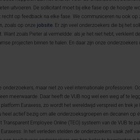
en uitvoeren. De sollicitant moet bij elke fase op de hoogte w
t recht op feedback na elke fase. We communiceren nu ook op 
en, zoals op onze
jobsite
. Er zijn veel onderzoekers die bij het soll
 Want zoals Pieter al vermeldde: als je het niet hebt, verkleint 
mse projecten binnen te halen. En daar zijn onze onderzoekers u
le onderzoekers, maar niet zo veel internationale professoren. O
 een meerwaarde. Daar heeft de VUB nog wel een weg af te legg
latform Euraxess, zo wordt het wereldwijd verspreid en trek je 
u heel actief bezig om alle onderzoeksgroepen en decanen op éé
het Transparent Employee Online (TEO) systeem van de VUB te pub
Euraxess. In het verleden stelden de onderzoekers vaak zelf va