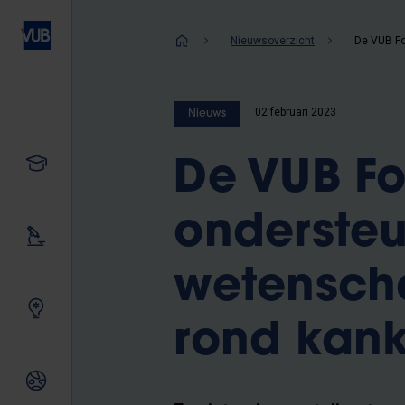
Overslaan
en
Kruimelpad
Nieuwsoverzicht
naar
de
inhoud
02 februari 2023
Nieuws
gaan
Studeren
De VUB Fo
ondersteu
Ons onderzoek
wetensch
Samen innoveren
rond kan
Internationale relaties