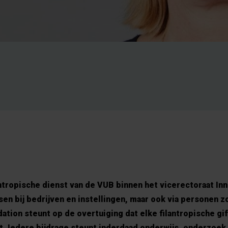
ntropische dienst van de VUB binnen het vicerectoraat Inn
en bij bedrijven en instellingen, maar ook via personen zoal
tion steunt op de overtuiging dat elke filantropische gif
t. Iedere bijdrage steunt inderdaad onderwijs, onderzoek,