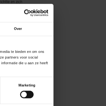
ichtte en zich
aar team, die
 doel op te
Over
ving door
 media te bieden en om ons
f onderwijs ze
ze partners voor social
et gebeurt ook
nformatie die u aan ze heeft
De inkomsten uit
ek mogelijk.
Marketing