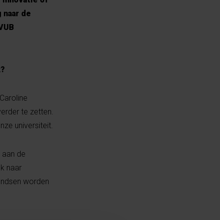
g naar de
 VUB
k?
 Caroline
erder te zetten.
ze universiteit.
g aan de
ek naar
fondsen worden