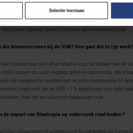
kankeronderzoek en dat is bijzonder nuttig, want toponderzoek 
Selectie toestaan
er in al zijn facetten is en blijft hoognodig. Dankzij legaten ten
rijke bijkomende investeringen gebeuren binnen toponderzoek
s belangrijke bijdragen geleverd hebben aan kankeronderzoek.
 die binnenstromen bij de VUB? Hoe gaat dat in zijn werk
 alle donaties aan de VUB en staat in voor het beheer van de VU
 VUB Fondsen op naam, legaten, giften en sponsoring. Alle don
eeks kan toegewezen worden aan de juiste onderzoeker of diens
overhead reglement van de VUB, 17 % afgehouden om onze werk
nancieren. Daar zijn we volkomen transparant over.
n de impact van filantropie op onderzoek rond kanker?
joen euro geïnjecteerd in veelbelovend fundamenteel en toegepa