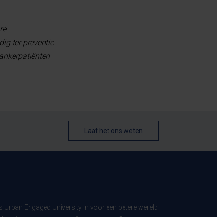
re
g ter preventie
kankerpatiënten
Laat het ons weten
ls Urban Engaged University in voor een betere wereld