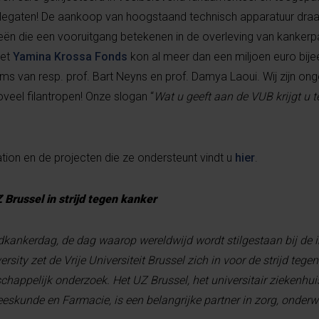
 legaten! De aankoop van hoogstaand technisch apparatuur draag
eën die een vooruitgang betekenen in de overleving van kankerp
het
Yamina Krossa Fonds
kon al meer dan een miljoen euro bij
van resp. prof. Bart Neyns en prof. Damya Laoui. Wij zijn onge
veel filantropen! Onze slogan “
Wat u geeft aan de VUB krijgt u 
tion en de projecten die ze ondersteunt vindt u
hier
.
Z Brussel in strijd tegen kanker
ldkankerdag, de dag waarop wereldwijd wordt stilgestaan bij de
sity zet de Vrije Universiteit Brussel zich in voor de strijd tege
happelijk onderzoek. Het UZ Brussel, het universitair ziekenhu
eskunde en Farmacie, is een belangrijke partner in zorg, onderw