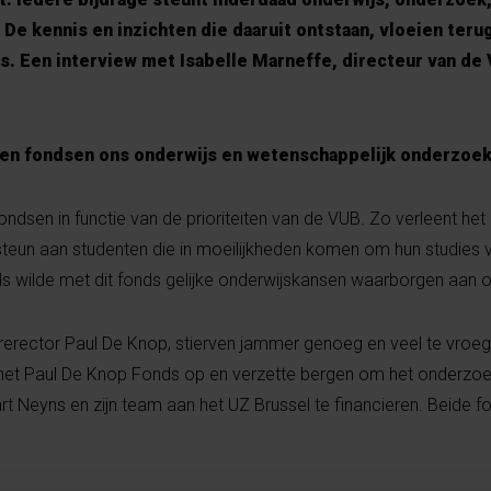
De kennis en inzichten die daaruit ontstaan, vloeien teru
s. Een interview met Isabelle Marneffe, directeur van de
en fondsen ons onderwijs en wetenschappelijk onderzoe
ondsen in functie van de prioriteiten van de VUB. Zo verleent het
teun aan studenten die in moeilijkheden komen om hun studies v
ls wilde met dit fonds gelijke onderwijskansen waarborgen aan on
Ererector Paul De Knop, stierven jammer genoeg en veel te vroe
te het Paul De Knop Fonds op en verzette bergen om het onderzo
rt Neyns en zijn team aan het UZ Brussel te financieren. Beide 