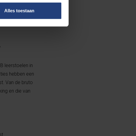
kost handenvol
Alles toestaan
 bate van
steams aan de
?
B leerstoelen in
aties hebben een
t. Van de bruto
ing en die van
st