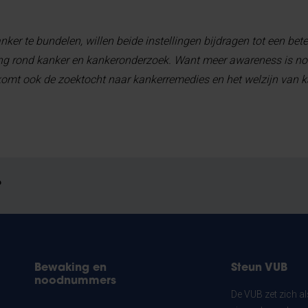
ker te bundelen, willen beide instellingen bijdragen tot een bete
 rond kanker en kankeronderzoek. Want meer awareness is nodi
komt ook de zoektocht naar kankerremedies en het welzijn van 
?
Bewaking en
Steun VUB
noodnummers
De VUB zet zich a