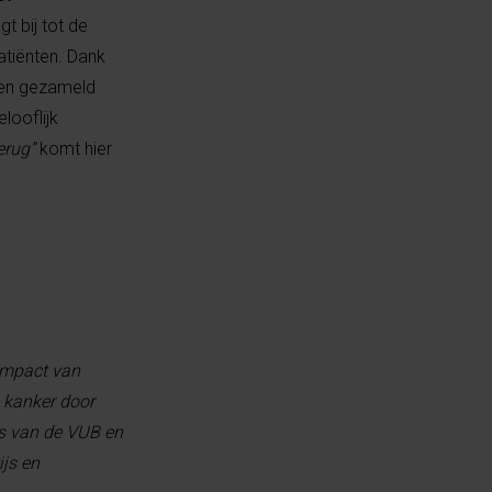
t bij tot de
atiënten. Dank
een gezameld
looflijk
terug”
komt hier
 impact van
n kanker door
is van de VUB en
ijs en