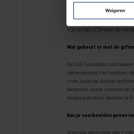
De meeste legaten financieren 
Weigeren
geld en meer onderzoek naar kank
kankeronderzoek kunnen belang
VUB en het UZ Brussel die reed
Wat gebeurt er met de giften
De VUB Foundation centraliseert
samenwerking met bedrijven, de
code zodat de donatie rechtstr
inkomsten wordt, conform het 
andere betrokken diensten te fi
Kan je voorbeelden geven va
Vorig jaar werd meer dan 2 mil