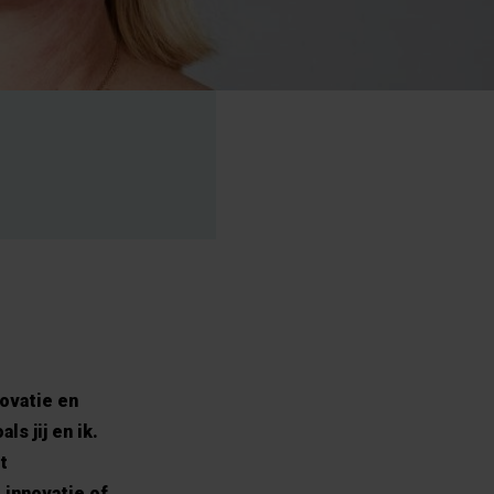
ovatie en
s jij en ik.
t
 innovatie of