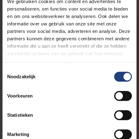
We gebruiken cookies om content en advertenties te
toestel.
personaliseren, om functies voor social media te bieden
en om ons websiteverkeer te analyseren. Ook delen we
informatie over uw gebruik van onze site met onze
Schenk nu en maak het
partners voor social media, adverteren en analyse. Deze
verschil!
partners kunnen deze gegevens combineren met andere
informatie die u aan ze heeft verstrekt of die ze hebben
verzameld op basis van uw gebruik van hun services.
Schenk online of via een overschrijving op het
rekeningnummer
BE51 0013 6779 3562 van
Toestemmingsselectie
de VUB met vermelding GIFT FO2.
Giften
Noodzakelijk
vanaf € 40 zijn
fiscaal aftrekbaar
.
Voorkeuren
Doneer
Statistieken
Marketing