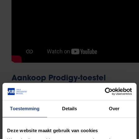
Aankoop Prodigy-toestel
Een eerste realisatie van het VUB-UZB Paul De Knop
Fonds is de aankoop van het Prodigy-toestel. Dat
Toestemming
Details
Over
haalt het bloed uit het lichaam van patiënten en
maakt de zogenaamde dendritische cellen klaar in
een gesloten circuit. Bekijk het filmpje waarin Paul en
Deze website maakt gebruik van cookies
Bart meer vertellen over de behandeling en dit