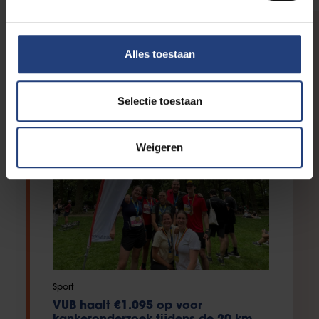
IN THE SPOTLIGHT
Alles toestaan
Jouw steun in actie
Selectie toestaan
Weigeren
Sport
VUB haalt €1.095 op voor