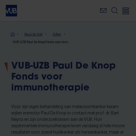
Overslaan
en
naar
de
inhoud
Kruimelpad
Steun de VUB
Giften
gaan
VUB-UZB Paul De Knop Fonds voor immunotherapie
VUB-UZB Paul De Knop
Fonds voor
immunotherapie
Voor zijn eigen behandeling van melanoomkanker kwam
wijlen ererector Paul De Knop in contact met prof. dr. Bart
Neyns en zijn onderzoeksteam aan de VUB. Hun
experimentele immunotherapie levert vandaag al hele mooie
resultaten voor zowel huidkanker als hersenkanker, maar er