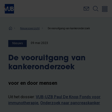
Overslaan
en
naar
de
inhoud
Kruimelpad
Nieuwsoverzicht
De vooruitgang van kankeronderzoek
gaan
09 mei 2023
Nieuws
De vooruitgang van
kankeronderzoek
voor en door mensen
Uit het dossier:
VUB-UZB Paul De Knop Fonds voor
immunotherapie
Onderzoek naar pancreaskanker