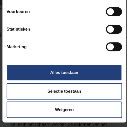
Voorkeuren
Statistieken
Marketing
Prof. dr. ir. Damya Laoui
ontwikkelaar van een
kankervaccin
Alles toestaan
Bijna 90% van de sterfgevallen aan kanker zijn het
gevolg van herval en uitzaaiingen. Daarom werkt
Selectie toestaan
prof. dr. ir. Damya Laoui aan een
vaccin tegen
herval en uitzaaiingen van borstkanker
. Hierbij
Weigeren
worden cellen van ons afweersysteem, dendritische
cellen, geïsoleerd uit tumoren. Na injectie van deze
cellen in het lichaam worden de soldaten van het