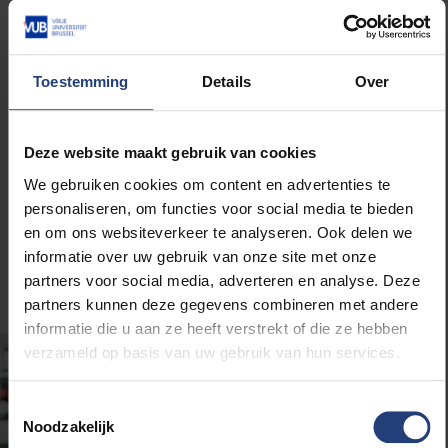
immunotherapie. Maar in 2016 sloeg het noodlot toe
en werd zijzelf kankerpatiënt. De klassieke
behandelingen zoals chemo- en radiotherapie
Toestemming
Details
Over
werkten helaas niet. Uiteindelijk kreeg ze
immunotherapie en genas.
Haar eigen onderzoek
was haar redding
. Zij werkt aan
verschillende
Deze website maakt gebruik van cookies
strategieën om de kankerceldodende functie
van T-cellen te ondersteunen
, waaronder de
We gebruiken cookies om content en advertenties te
blokkage van de negatieve signalen die kankercellen
personaliseren, om functies voor social media te bieden
uitsturen om T-cellen te misleiden.
en om ons websiteverkeer te analyseren. Ook delen we
informatie over uw gebruik van onze site met onze
Steun dit onderzoek.
partners voor social media, adverteren en analyse. Deze
partners kunnen deze gegevens combineren met andere
informatie die u aan ze heeft verstrekt of die ze hebben
verzameld op basis van uw gebruik van hun services.
Toestemmingsselectie
Noodzakelijk